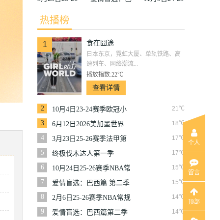
赛季法甲第27
西篇第二季
赛季沙联第10
热播榜
轮雷恩VS梅
轮利雅得体育
食在囧途
斯
VS利雅得胜
1
日本东京，霓虹大厦、单轨铁路、高
利
速列车、网络潮流...
播放指数:22℃
查看详情
2
21℃
10月4日23-24赛季欧冠小
组赛第2轮那不勒斯VS皇
3
18℃
6月12日2026美加墨世界
家马德里
杯小组赛韩国VS捷克
4
17℃
3月23日25-26赛季法甲第
个人
27轮雷恩VS梅斯
5
17℃
终极伐木达人第一季
6
15℃
10月24日25-26赛季NBA常
留言
规赛掘金VS勇士
7
15℃
爱情盲选：巴西篇 第二季
8
14℃
2月6日25-26赛季NBA常规
顶部
赛篮网VS魔术
9
14℃
爱情盲选：巴西篇第二季