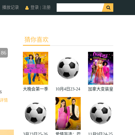
播放记录
登录
|
注册
猜你喜欢
86
收藏
大晚会第一季
10月4日23-24
加拿大变装皇
6
赛季欧冠小组
后秀：加拿大
详情
赛第2轮那不
对阵世界
勒斯VS皇家
2022
马德里
3月23日25-26
爱情盲选：巴
11月9日24-25