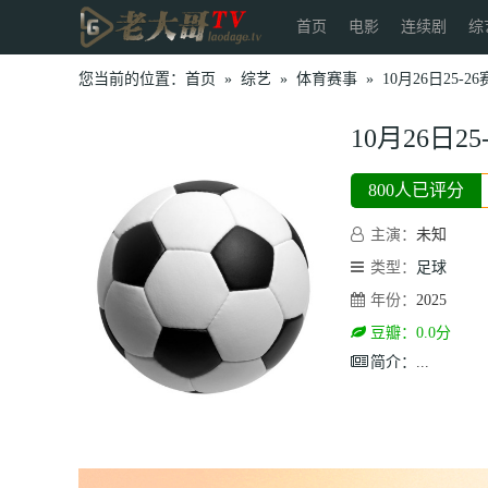
首页
电影
连续剧
综
您当前的位置：
首页
»
综艺
»
体育赛事
»
10月26日25
10月26日
800人已评分
主演：
未知
类型：
足球
年份：
2025
豆瓣：0.0分
简介：
...