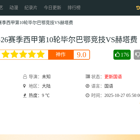
艺
动漫
纪录片
今日更新
排行榜
-26赛季西甲第10轮毕尔巴鄂竞技VS赫塔费
25-26赛季西甲第10轮毕尔巴鄂竞技VS赫塔费
9.0
176
神作
会员
导演：
未知
状态：
更新国语
地区：
大陆
语言：
国语
热度：9 ℃
时间：
2025-10-27 05:50:0