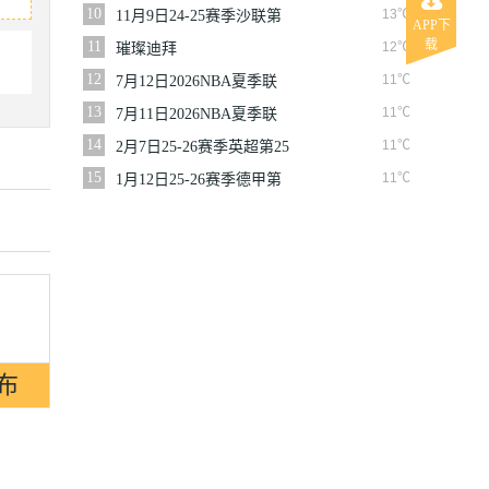
10
13℃
11月9日24-25赛季沙联第
APP下
10轮利雅得体育VS利雅得
载
11
12℃
璀璨迪拜
胜利
12
11℃
7月12日2026NBA夏季联
赛尼克斯VS马刺
13
11℃
7月11日2026NBA夏季联
赛公牛VS灰熊
14
11℃
2月7日25-26赛季英超第25
轮伯恩利VS西汉姆联
15
11℃
1月12日25-26赛季德甲第
16轮拜仁慕尼黑VS沃尔夫
斯堡