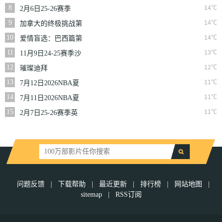
二季
8
14℃
2月6日25-26赛季
NBA常规赛篮网VS
9
14℃
加拿大的终极挑战第
魔术
一季
10
14℃
爱情盲选：巴西篇第
二季
11
13℃
11月9日24-25赛季沙
联第10轮利雅得体育
12
12℃
璀璨迪拜
VS利雅得胜利
13
11℃
7月12日2026NBA夏
季联赛尼克斯VS马刺
14
11℃
7月11日2026NBA夏
季联赛公牛VS灰熊
15
11℃
2月7日25-26赛季英
超第25轮伯恩利VS西
汉姆联
问题反馈
|
下载帮助
|
最近更新
|
排行榜
|
网站地图
|
sitemap
|
RSS订阅