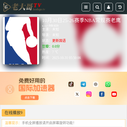
10月30日25-26赛季NBA常规赛老鹰
VS篮网
主演：
未知
导演：
未知
状态：
更新国语
豆瓣：0.0分
热度：7 ℃
时间：
2025-10-31 05:50:06
在线播放9
温馨提示：
手机全屏播放请开启屏幕旋转功能！