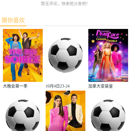
暂无评论，快来抢沙发吧！
猜你喜欢
大晚会第一季
10月4日23-24
加拿大变装皇
赛季欧冠小组
后秀：加拿大
赛第2轮那不
对阵世界
勒斯VS皇家
2022
马德里