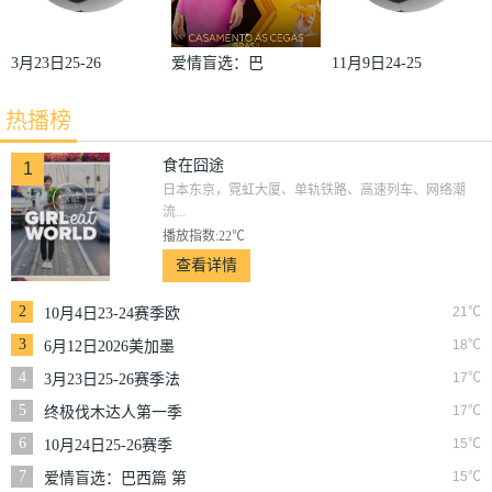
3月23日25-26
爱情盲选：巴
11月9日24-25
赛季法甲第27
西篇第二季
赛季沙联第10
热播榜
轮雷恩VS梅
轮利雅得体育
斯
VS利雅得胜
食在囧途
1
日本东京，霓虹大厦、单轨铁路、高速列车、网络潮
利
流...
播放指数:22℃
查看详情
2
21℃
10月4日23-24赛季欧
冠小组赛第2轮那不
3
18℃
6月12日2026美加墨
勒斯VS皇家马德里
世界杯小组赛韩国VS
4
17℃
3月23日25-26赛季法
捷克
甲第27轮雷恩VS梅斯
5
17℃
终极伐木达人第一季
6
15℃
10月24日25-26赛季
NBA常规赛掘金VS
7
15℃
爱情盲选：巴西篇 第
勇士