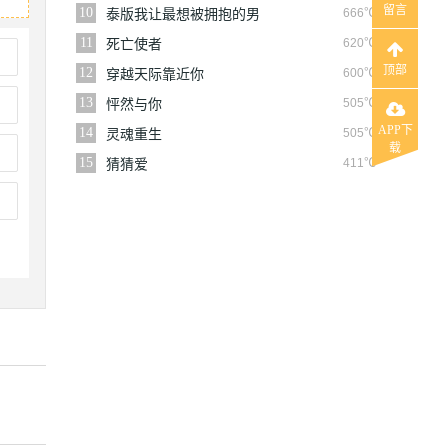
留言
10
666℃
泰版我让最想被拥抱的男
人给威胁了
11
620℃
死亡使者
顶部
12
600℃
穿越天际靠近你
13
505℃
怦然与你
APP下
14
505℃
灵魂重生
载
15
411℃
猜猜爱