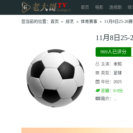
首页
电影
连续剧
综
您当前的位置：
首页
»
综艺
»
体育赛事
»
11月8日25-
11月8日2
969人已评分
主演：
未知
类型：
足球
年份：
2025
豆瓣：0.0分
简介：
...