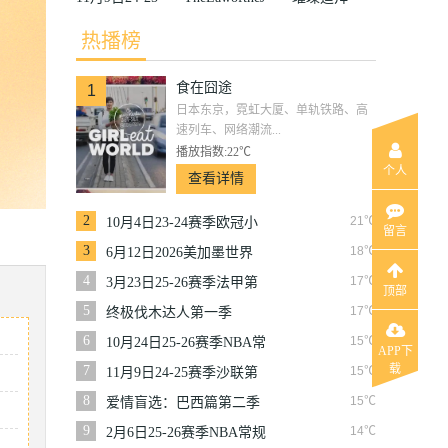
赛季沙联第10
ungle
热播榜
轮利雅得体育
食在囧途
VS利雅得胜
1
日本东京，霓虹大厦、单轨铁路、高
利
速列车、网络潮流...
播放指数:22℃
个人
查看详情
2
21℃
10月4日23-24赛季欧冠小
留言
组赛第2轮那不勒斯VS皇
3
18℃
6月12日2026美加墨世界
家马德里
杯小组赛韩国VS捷克
4
17℃
3月23日25-26赛季法甲第
顶部
27轮雷恩VS梅斯
5
17℃
终极伐木达人第一季
6
15℃
10月24日25-26赛季NBA常
APP下
规赛掘金VS勇士
载
7
15℃
11月9日24-25赛季沙联第
10轮利雅得体育VS利雅得
8
15℃
爱情盲选：巴西篇第二季
胜利
9
14℃
2月6日25-26赛季NBA常规