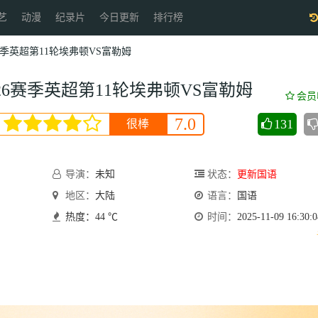
艺
动漫
纪录片
今日更新
排行榜
26赛季英超第11轮埃弗顿VS富勒姆
5-26赛季英超第11轮埃弗顿VS富勒姆
会员
7.0
131
很棒
导演：
未知
状态：
更新国语
地区：
大陆
语言：
国语
热度：44 ℃
时间：
2025-11-09 16:30:0