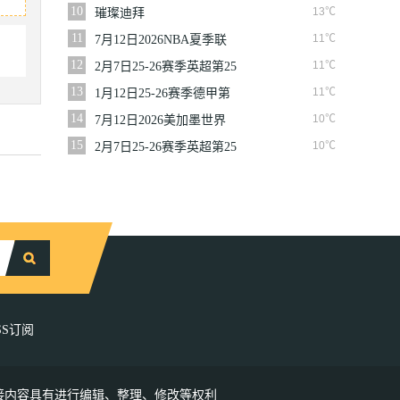
赛篮网VS魔术
10
13℃
璀璨迪拜
11
11℃
7月12日2026NBA夏季联
赛尼克斯VS马刺
12
11℃
2月7日25-26赛季英超第25
轮伯恩利VS西汉姆联
13
11℃
1月12日25-26赛季德甲第
16轮拜仁慕尼黑VS沃尔夫
14
10℃
7月12日2026美加墨世界
斯堡
杯四分之一决赛挪威VS英
15
10℃
2月7日25-26赛季英超第25
格兰
轮狼队VS切尔西
SS订阅
接内容具有进行编辑、整理、修改等权利