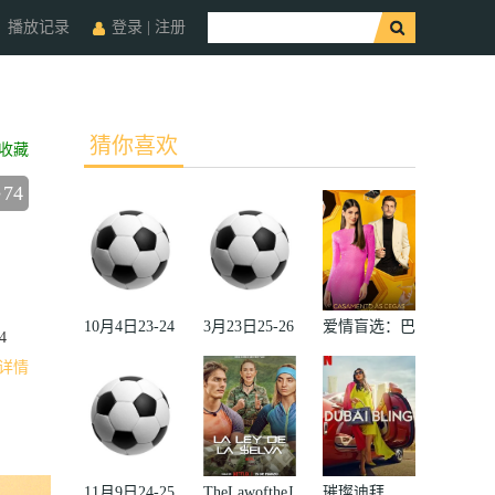
播放记录
登录
|
注册
猜你喜欢
收藏
74
10月4日23-24
3月23日25-26
爱情盲选：巴
4
赛季欧冠小组
赛季法甲第27
西篇第二季
详情
赛第2轮那不
轮雷恩VS梅
勒斯VS皇家
斯
马德里
11月9日24-25
TheLawoftheJ
璀璨迪拜