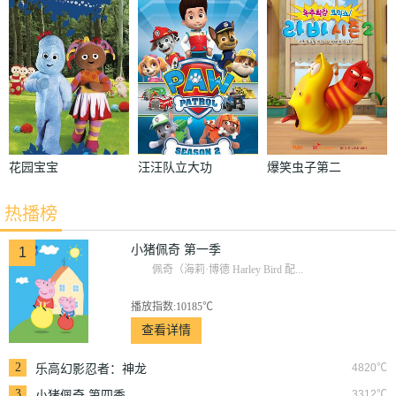
一季
者：神龙崛起
四季
花园宝宝
汪汪队立大功
爆笑虫子第二
第二季
季
热播榜
小猪佩奇 第一季
1
佩奇（海莉·博德 Harley Bird 配...
播放指数:10185℃
查看详情
2
4820℃
乐高幻影忍者：神龙
崛起
3
3312℃
小猪佩奇 第四季