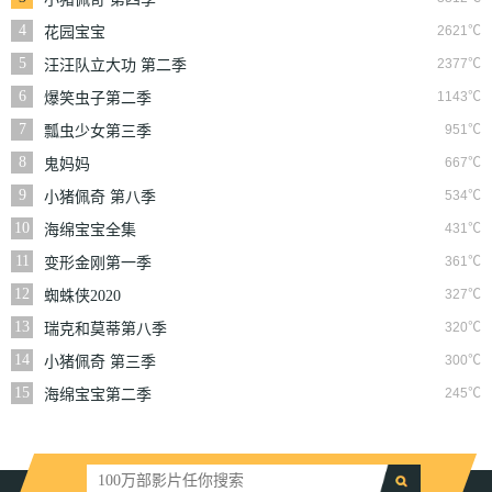
4
2621℃
花园宝宝
5
2377℃
汪汪队立大功 第二季
6
1143℃
爆笑虫子第二季
7
951℃
瓢虫少女第三季
8
667℃
鬼妈妈
9
534℃
小猪佩奇 第八季
10
431℃
海绵宝宝全集
11
361℃
变形金刚第一季
12
327℃
蜘蛛侠2020
13
320℃
瑞克和莫蒂第八季
14
300℃
小猪佩奇 第三季
15
245℃
海绵宝宝第二季