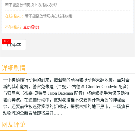
若不能播放请更换上方播放方式！
在线播放6：
若不能播放请切换在线播放组！
不能播放？
点此报错！
HD中字
详细剧情
一个神秘爬行动物的到来，把温馨的动物城搅动得天翻地覆。面对全
新的城市危机，警官兔朱迪（金妮弗·古德温 Ginnifer Goodwin 配音）
与狐尼克（杰森·贝特曼 Jason Bateman 配音）将继续携手为保卫动物
城而奔波。在追捕行动中，这对老搭档不仅要揭开新角色的神秘面
纱，还要前往被迷雾笼罩的新领域，探索未知的地下黑市，一场疯狂
动物城的全新冒险即将展开……
网友评论