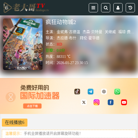
疯狂动物城2
主演：
金妮弗·古德温
杰森·贝特曼
关继威
福琼·费姆斯特
导演：
杰拉德·布什
拜伦·霍华德
状态：
HD
豆瓣：0.0分
热度：88311 ℃
时间：
2026-01-27 23:30:15
在线播放6
温馨提示：
手机全屏播放请开启屏幕旋转功能！