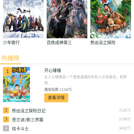
少年歌行
百炼成神第三
熊出没之探险
季
日记
热播榜
开心锤锤
1
主人公锤锤是一个普普通通的年轻人乐观善良，有梦
想...
播放指数:11244℃
查看详情
2
7135℃
熊出没之探险日记
3
5799℃
苍兰诀2影三界篇
4
3432℃
炫卡斗士