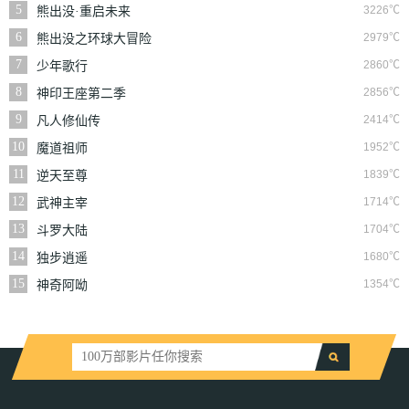
5
3226℃
熊出没·重启未来
6
2979℃
熊出没之环球大冒险
7
2860℃
少年歌行
8
2856℃
神印王座第二季
9
2414℃
凡人修仙传
10
1952℃
魔道祖师
11
1839℃
逆天至尊
12
1714℃
武神主宰
13
1704℃
斗罗大陆
14
1680℃
独步逍遥
15
1354℃
神奇阿呦