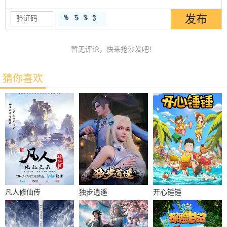
暂无评论，快来抢沙发吧！
猜你喜欢
凡人修仙传
独步逍遥
开心锤锤