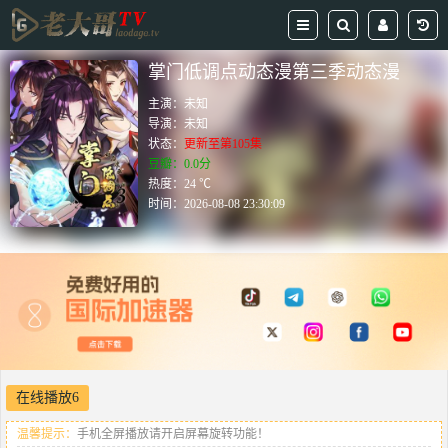
掌门低调点动态漫第三季动态漫
主演：
未知
导演：
未知
状态：
更新至第105集
豆瓣：0.0分
热度：24 ℃
时间：
2026-08-08 23:30:09
在线播放6
温馨提示：
手机全屏播放请开启屏幕旋转功能！