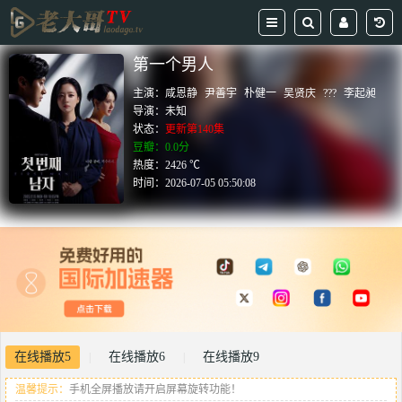
第一个男人
主演：
咸恩静
尹善宇
朴健一
吴贤庆
???
李起昶
导演：
未知
状态：
更新第140集
豆瓣：0.0分
热度：2426 ℃
时间：
2026-07-05 05:50:08
在线播放5
在线播放6
在线播放9
|
|
温馨提示：
手机全屏播放请开启屏幕旋转功能！