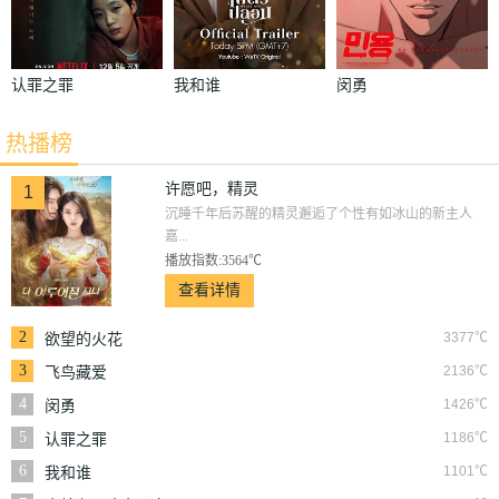
认罪之罪
我和谁
闵勇
热播榜
许愿吧，精灵
1
沉睡千年后苏醒的精灵邂逅了个性有如冰山的新主人
嘉...
播放指数:3564℃
查看详情
2
3377℃
欲望的火花
3
2136℃
飞鸟藏爱
4
1426℃
闵勇
5
1186℃
认罪之罪
6
1101℃
我和谁