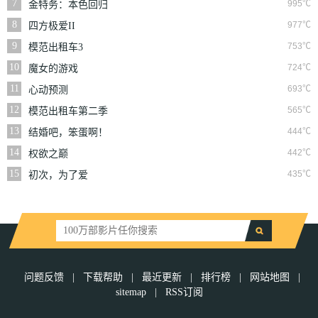
7
995℃
金特务：本色回归
8
977℃
四方极爱II
9
753℃
模范出租车3
10
724℃
魔女的游戏
11
693℃
心动预测
12
565℃
模范出租车第二季
13
444℃
结婚吧，笨蛋啊！
14
442℃
权欲之巅
15
435℃
初次，为了爱
问题反馈
|
下载帮助
|
最近更新
|
排行榜
|
网站地图
|
sitemap
|
RSS订阅