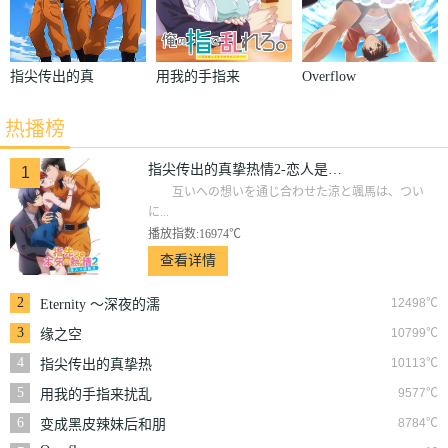
指尖传出的真
用我的手指来
Overflow
挚热情-青梅
扰乱吧。～在
热播榜
竹马是消防
打烊后仅剩两
员-
人的沙龙…～
指尖传出的真挚热情2-恋人是消防员-
1
互いへの想いを通じ合わせた涼と颯馬は、つい
に...
播放指数:16974℃
查看详情
2
12498℃
Eternity ～深夜的濡
恋频道♡～
3
10799℃
缘之空
4
10113℃
指尖传出的真挚热
情-青梅竹马是消防
5
9577℃
用我的手指来扰乱
员-
吧。～在打烊后仅剩
6
8784℃
变成黑皮辣妹后和朋
两人的沙龙…～
友做了