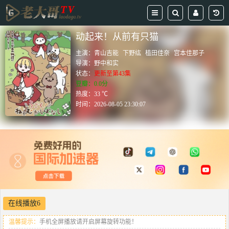
动起来！从前有只猫
主演：
青山吉能
下野纮
植田佳奈
宫本佳那子
导演：
野中和实
状态：
更新至第43集
豆瓣：0.0分
热度：33 ℃
时间：
2026-08-05 23:30:07
在线播放6
温馨提示：
手机全屏播放请开启屏幕旋转功能！