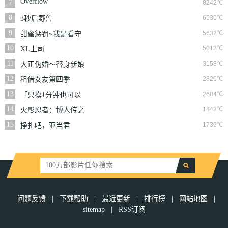
Overflow
7
8242℃
8
6530℃
3秒后野兽
9
5632℃
甜蜜惩罚~我是看守
专用宠物
10
5013℃
XL上司
11
3158℃
大正伪婚～替身新娘
与军服的猛爱
12
2826℃
租借女友第四季
13
2684℃
「只摸1分钟也可以
哦…」共享房屋的秘
14
1842℃
火影忍者：博人传之
密规则。
次世代继承者
15
1739℃
挣扎吧，亚当君
问题反馈
|
下载帮助
|
最近更新
|
排行榜
|
网站地图
|
sitemap
|
RSS订阅