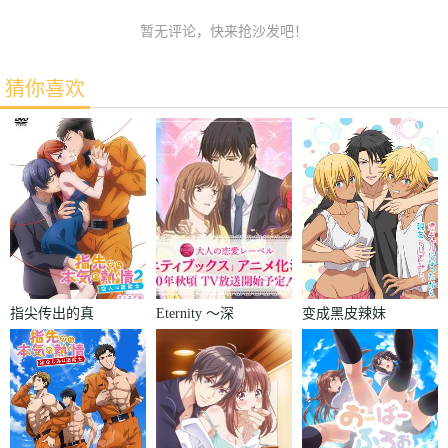
暂无评论，快来抢沙发吧！
猜你喜欢
指尖传出的真
Eternity ～深
变成黑皮辣妹
挚热情2-恋人
夜的濡恋频道
后和朋友做了
是消防员-
♡～