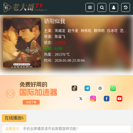
骄阳似我
主演：
宋威龙
赵今麦
林依轮
赖伟明
白冰可
范诗然
导演：
陈宙飞
状态：
已完结
豆瓣：0.0分
热度：291370 ℃
时间：
2026-01-06 23:30:04
在线播放6
温馨提示：
手机全屏播放请开启屏幕旋转功能！