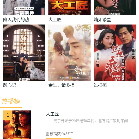
陷入我们的热
大工匠
灿如繁星
恋
颜心记
余生，请多指
过把瘾
教
热播榜
大工匠
1
故事开始于20世纪50年代，北方钢厂锻轧车间...
播放指数:9455℃