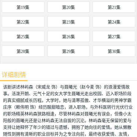
第19集
第20集
第21集
第22集
第23集
第24集
第25集
第26集
第27集
第28集
第29集
第30集
详细剧情
该剧讲述林屿森（宋威龙 饰）与聂曦光（赵今麦 饰）的浪漫爱情故
事。活泼开朗、元气十足的女大学生聂曦光走出校园、迈入职场阶段
的真实细腻成长历程。大学时，她与清寒孤傲、才华横溢的男神学霸
庄序（赖伟明 饰）经历酸甜暗恋，进入职场，与外科医转行光伏行业
的职场精英林屿森狭路相逢，尽管林屿森对聂曦光有误会，但像小太
阳般的聂曦光还是让林屿森无法自拔的沉沦。林屿森毫无保留的爱与
支持让她释怀了年少的错过与遗憾，拥抱了她向往的爱情。她从懒散
随性到拥有清晰的职业目标并为之专注向前，最终收获爱情、友情，