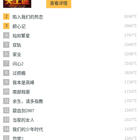
查看详情
2
9240℃
陷入我们的热恋
3
2960℃
颜心记
4
2767℃
灿如繁星
5
2349℃
双轨
6
2299℃
家业
7
2162℃
问心2
8
1826℃
过把瘾
9
1729℃
我本是高峰
10
1724℃
南部档案
11
1707℃
余生，请多指教
12
1593℃
碧血剑2007
13
1527℃
当家的女人
14
1438℃
我们的少年时代
15
1341℃
罚罪2