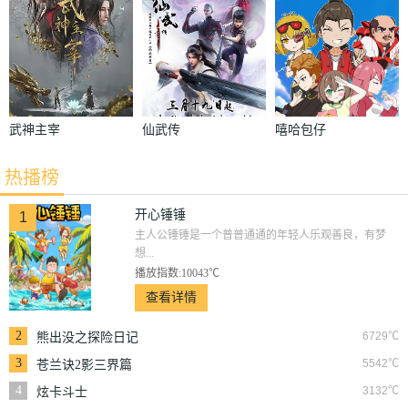
武神主宰
仙武传
嘻哈包仔
热播榜
开心锤锤
1
主人公锤锤是一个普普通通的年轻人乐观善良，有梦
想...
播放指数:10043℃
查看详情
2
6729℃
熊出没之探险日记
3
5542℃
苍兰诀2影三界篇
4
3132℃
炫卡斗士