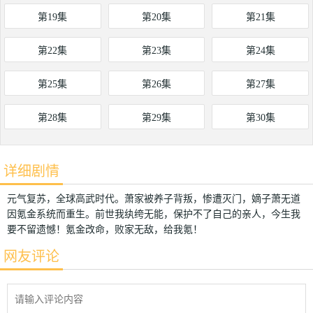
第19集
第20集
第21集
第22集
第23集
第24集
第25集
第26集
第27集
第28集
第29集
第30集
详细剧情
元气复苏，全球高武时代。萧家被养子背叛，惨遭灭门，嫡子萧无道
因氪金系统而重生。前世我纨绔无能，保护不了自己的亲人，今生我
要不留遗憾！氪金改命，败家无敌，给我氪！
网友评论