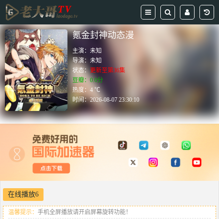
氪金封神动态漫
主演：
未知
导演：
未知
状态：
更新至第36集
豆瓣：0.0分
热度：4 ℃
时间：
2026-08-07 23:30:10
在线播放6
温馨提示：
手机全屏播放请开启屏幕旋转功能！