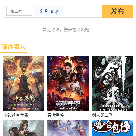
暂无评论，快来抢沙发吧！
猜你喜欢
斗破苍穹年番
吞噬星空
剑来第二季