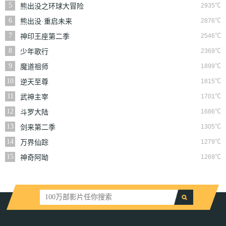
5
2935℃
熊出没之环球大冒险
6
2876℃
熊出没·重启未来
7
2546℃
神印王座第二季
8
2369℃
少年歌行
9
1899℃
魔道祖师
10
1815℃
逆天至尊
11
1701℃
武神主宰
12
1686℃
斗罗大陆
13
1305℃
剑来第二季
14
1279℃
万界仙踪
15
1269℃
神奇阿呦