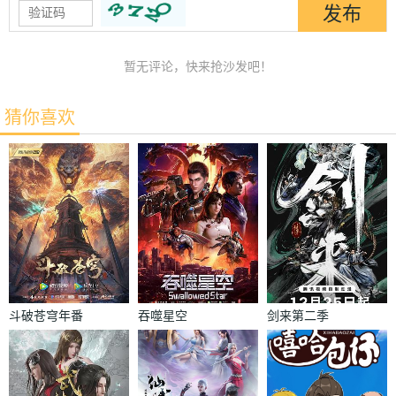
暂无评论，快来抢沙发吧！
猜你喜欢
斗破苍穹年番
吞噬星空
剑来第二季