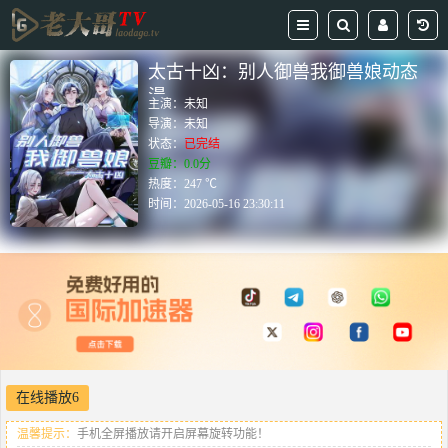
太古十凶：别人御兽我御兽娘动态
漫
主演：
未知
导演：
未知
状态：
已完结
豆瓣：0.0分
热度：247 ℃
时间：
2026-05-16 23:30:11
在线播放6
温馨提示：
手机全屏播放请开启屏幕旋转功能！