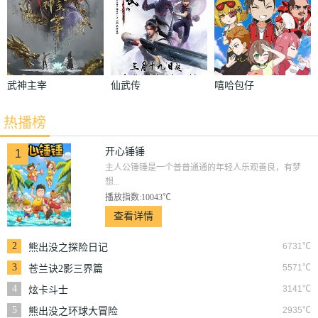
武神主宰
仙武传
嘻哈包仔
热播榜
开心锤锤
1
主人公锤锤是一个普普通通的年轻人乐观善良，有梦
想...
播放指数:10043℃
查看详情
2
6731℃
熊出没之探险日记
3
5571℃
苍兰诀2影三界篇
4
3141℃
炫卡斗士
5
2935℃
熊出没之环球大冒险