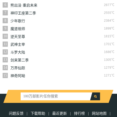
6
2877℃
熊出没·重启未来
7
2555℃
神印王座第二季
8
2384℃
少年歌行
9
1899℃
魔道祖师
10
1815℃
逆天至尊
11
1701℃
武神主宰
12
1686℃
斗罗大陆
13
1305℃
剑来第二季
14
1279℃
万界仙踪
15
1271℃
神奇阿呦
问题反馈
|
下载帮助
|
最近更新
|
排行榜
|
网站地图
|