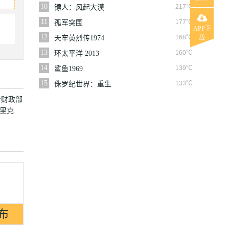
10
217℃
镖人：风起大漠
11
177℃
孤军突围
APP下
12
168℃
天牢英烈传1974
载
13
160℃
环太平洋 2013
14
139℃
鲨鱼1969
15
133℃
侏罗纪世界：重生
着财政部
德里克