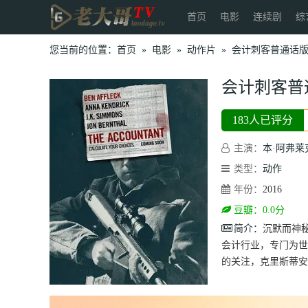
首页
电影
连续剧
综
您当前的位置：
首页
»
电影
»
动作片
»
会计刺客普通话
会计刺客普
183人已评分
主演：
本·阿弗莱
类型：
动作
年份：
2016
豆瓣：0.0分
简介：
沉默而神
会计行业，专门为世
的关注，克里斯蒂安