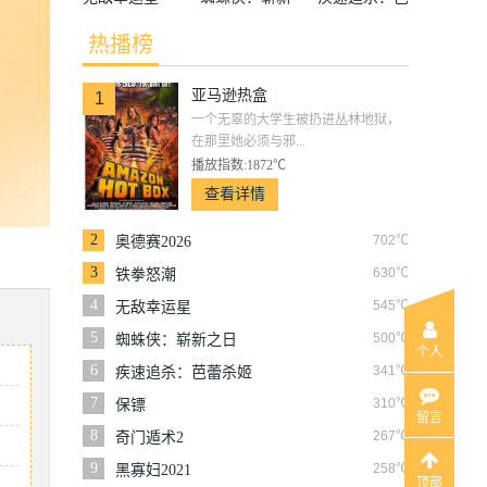
之日
蕾杀姬
热播榜
亚马逊热盒
1
一个无辜的大学生被扔进丛林地狱，
在那里她必须与邪...
播放指数:1872℃
查看详情
2
702℃
奥德赛2026
3
630℃
铁拳怒潮
4
545℃
无敌幸运星
5
500℃
蜘蛛侠：崭新之日
个人
6
341℃
疾速追杀：芭蕾杀姬
7
310℃
保镖
留言
8
267℃
奇门遁术2
9
258℃
黑寡妇2021
顶部