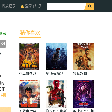
播放记录
登录
|
注册
猜你喜欢
收藏
34
森
约翰·利思戈
珍·斯玛特
安迪·昂伯格
艾莉森·赖特
杰森·戴维
亚马逊热盒
奥德赛2026
铁拳怒潮
1
闻的
犯罪
详情
无敌幸运星
蜘蛛侠：崭新
疾速追杀：芭