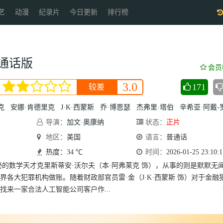
艺
动漫
纪录片
今日更新
排行榜
版
通话版
会员
3.0
171
较差
克
安娜·肯德里克
J·K·西蒙斯
乔·博恩瑟
杰弗里·塔伯
辛希亚·阿戴-罗宾
导演：
加文·奥康纳
状态：
正片
地区：
美国
语言：
普通话
热度：34 ℃
时间：
2026-01-25 23:10:1
秘的数学天才克里斯蒂安·沃尔夫（本·阿弗莱克 饰），从事的则是默默无
界各大犯罪机构做账。随着财政部官员雷·金（J·K·西蒙斯 饰）对于金融
找来一家合法人工智能公司客户作...