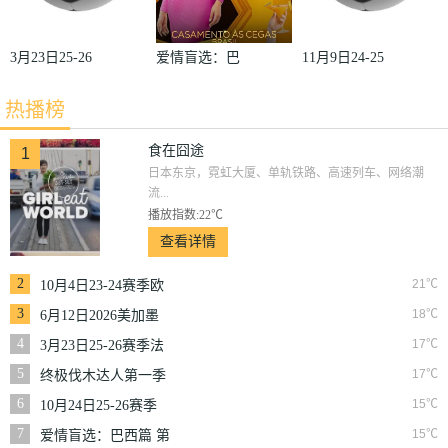
3月23日25-26
爱情盲选：巴
11月9日24-25
赛季法甲第27
西篇第二季
赛季沙联第10
热播榜
轮雷恩VS梅
轮利雅得体育
斯
VS利雅得胜
食在囧途
1
日本东京，霓虹大厦、单轨铁路、高速列车、网络潮
利
流...
播放指数:22℃
查看详情
2
21℃
10月4日23-24赛季欧
冠小组赛第2轮那不
3
18℃
6月12日2026美加墨
勒斯VS皇家马德里
世界杯小组赛韩国VS
4
17℃
3月23日25-26赛季法
捷克
甲第27轮雷恩VS梅斯
5
17℃
终极伐木达人第一季
6
15℃
10月24日25-26赛季
NBA常规赛掘金VS
7
15℃
爱情盲选：巴西篇 第
勇士