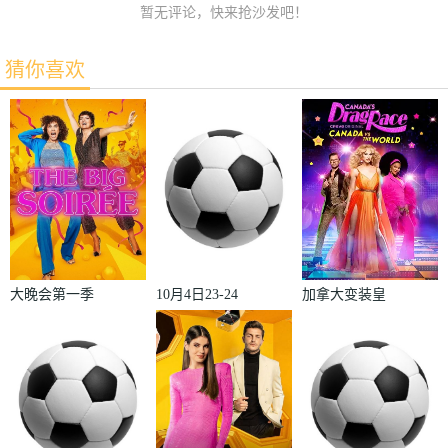
暂无评论，快来抢沙发吧！
猜你喜欢
大晚会第一季
10月4日23-24
加拿大变装皇
赛季欧冠小组
后秀：加拿大
赛第2轮那不
对阵世界
勒斯VS皇家
2022
马德里