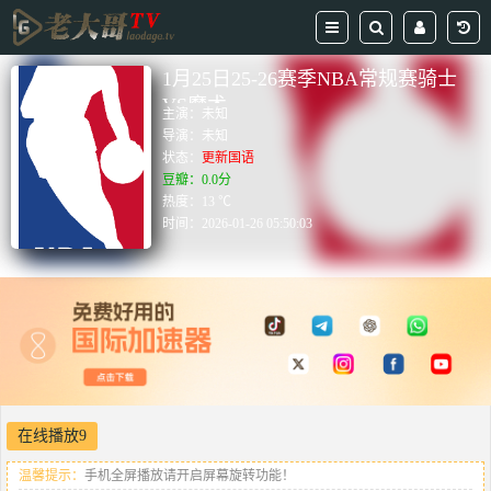
1月25日25-26赛季NBA常规赛骑士
VS魔术
主演：
未知
导演：
未知
状态：
更新国语
豆瓣：0.0分
热度：13 ℃
时间：
2026-01-26 05:50:03
在线播放9
温馨提示：
手机全屏播放请开启屏幕旋转功能！