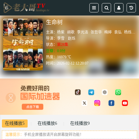
生命树
主演：
杨紫
胡歌
李光洁
张哲华
梅婷
袁弘
杨烁
周
导演：
李雪
赵烁
状态：
第28集
豆瓣：0.0分
热度：16979 ℃
时间：
2026-02-12 12:20:07
在线播放5
在线播放6
在线播放9
|
|
温馨提示：
手机全屏播放请开启屏幕旋转功能！