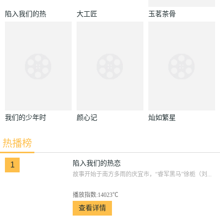
陷入我们的热
大工匠
玉茗茶骨
恋
我们的少年时
颜心记
灿如繁星
代
热播榜
陷入我们的热恋
1
故事开始于南方多雨的庆宜市，“睿军黑马”徐栀（刘...
播放指数:14023℃
查看详情