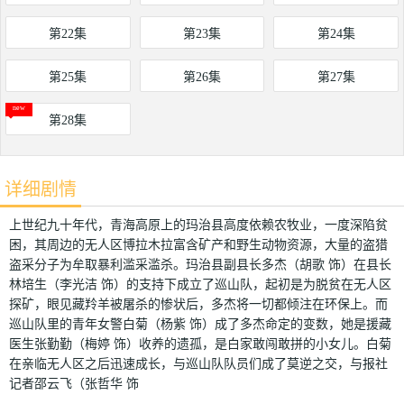
第22集
第23集
第24集
第25集
第26集
第27集
第28集
详细剧情
上世纪九十年代，青海高原上的玛治县高度依赖农牧业，一度深陷贫
困，其周边的无人区博拉木拉富含矿产和野生动物资源，大量的盗猎
盗采分子为牟取暴利滥采滥杀。玛治县副县长多杰（胡歌 饰）在县长
林培生（李光洁 饰）的支持下成立了巡山队，起初是为脱贫在无人区
探矿，眼见藏羚羊被屠杀的惨状后，多杰将一切都倾注在环保上。而
巡山队里的青年女警白菊（杨紫 饰）成了多杰命定的变数，她是援藏
医生张勤勤（梅婷 饰）收养的遗孤，是白家敢闯敢拼的小女儿。白菊
在亲临无人区之后迅速成长，与巡山队队员们成了莫逆之交，与报社
记者邵云飞（张哲华 饰