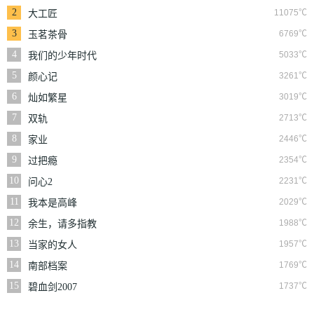
2
11075℃
大工匠
3
6769℃
玉茗茶骨
4
5033℃
我们的少年时代
5
3261℃
颜心记
6
3019℃
灿如繁星
7
2713℃
双轨
8
2446℃
家业
9
2354℃
过把瘾
10
2231℃
问心2
11
2029℃
我本是高峰
12
1988℃
余生，请多指教
13
1957℃
当家的女人
14
1769℃
南部档案
15
1737℃
碧血剑2007