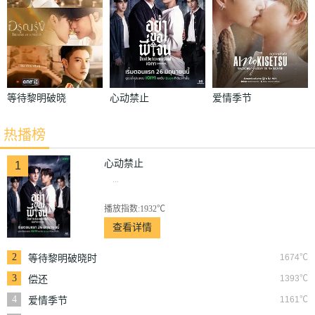
等待黎明破晓
心动禁止
爱情季节
时
热播榜
心动禁止
1
...
播放指数:1932℃
查看详情
2
1674℃
等待黎明破晓时
3
1393℃
偿还
4
1161℃
爱情季节