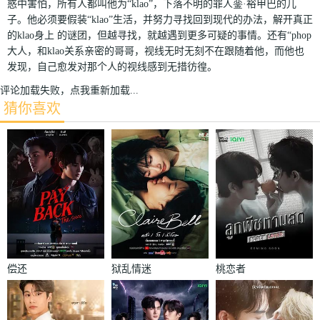
惑中害怕，所有人都叫他为“klao”，下落不明的罪人銮·裕甲巴的儿
子。他必须要假装“klao”生活，并努力寻找回到现代的办法，解开真正
的klao身上 的谜团，但越寻找，就越遇到更多可疑的事情。还有“phop
大人，和klao关系亲密的哥哥，视线无时无刻不在跟随着他，而他也
发现，自己愈发对那个人的视线感到无措彷徨。
评论加载失败，点我重新加载...
猜你喜欢
偿还
狱乱情迷
桃恋者