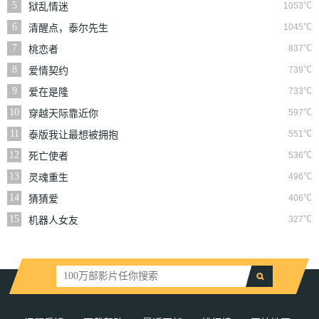
5
1053℃
狱乱情迷
6
1045℃
清醒点，泰尔先生
7
837℃
桃恋者
8
739℃
爱情契约
9
733℃
爱在是隆
10
597℃
穿越天际靠近你
11
551℃
泰版我让最想被拥抱
的男人给威胁了
12
536℃
死亡使者
13
496℃
灵魂重生
14
406℃
猜猜爱
15
327℃
机器人女友