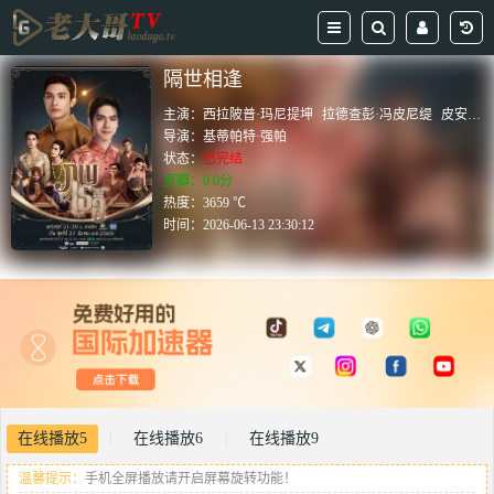
隔世相逢
主演：
西拉陂普·玛尼提坤
拉德查彭·冯皮尼缇
皮安崇·达姆容桑托恩查
导演：
基蒂帕特·强帕
状态：
已完结
豆瓣：0.0分
热度：3659 ℃
时间：
2026-06-13 23:30:12
在线播放5
在线播放6
在线播放9
|
|
温馨提示：
手机全屏播放请开启屏幕旋转功能！