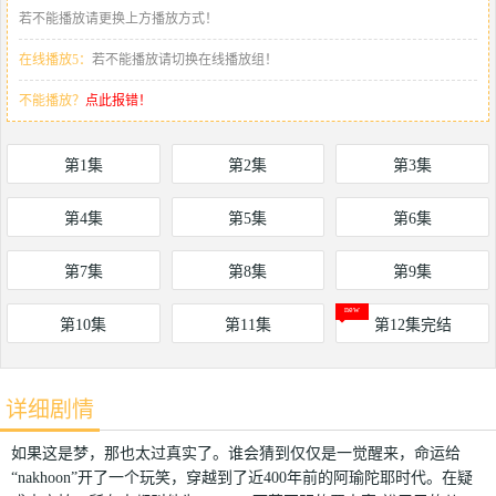
若不能播放请更换上方播放方式！
在线播放5：
若不能播放请切换在线播放组！
不能播放？
点此报错！
第1集
第2集
第3集
第4集
第5集
第6集
第7集
第8集
第9集
第10集
第11集
第12集完结
详细剧情
如果这是梦，那也太过真实了。谁会猜到仅仅是一觉醒来，命运给
“nakhoon”开了一个玩笑，穿越到了近400年前的阿瑜陀耶时代。在疑