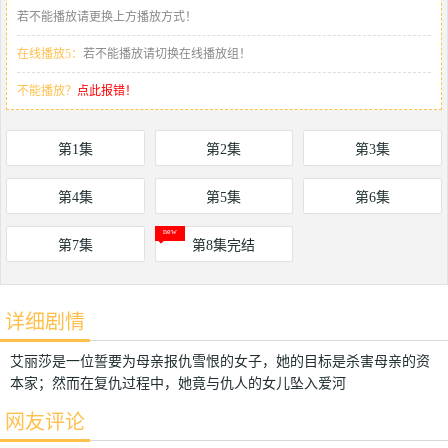
若不能播放请更换上方播放方式！
在线播放5：
若不能播放请切换在线播放组！
不能播放？
点此报错！
第1集
第2集
第3集
第4集
第5集
第6集
第7集
第8集完结
详细剧情
艾丽莎是一位誓要为母亲报仇雪恨的女子，她的目标是杀害母亲的资
本家；然而在复仇过程中，她竟与仇人的女儿坠入爱河
网友评论