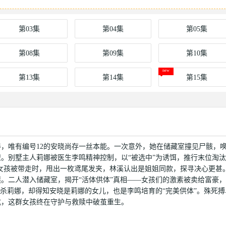
第03集
第04集
第05集
第08集
第09集
第10集
第13集
第14集
第15集
养，唯有编号12的安晓尚存一丝本能。一次意外，她在储藏室撞见尸骸，
盟。别墅主人莉娜被医生李鸣精神控制，以“被选中”为诱饵，推行末位淘
的女孩被带走时，甩出一枚鸢尾发夹，林溪认出是姐姐同款，探寻决心更甚
。二人潜入储藏室，揭开“活体供体”真相——女孩们的激素被卖给富豪
刺杀莉娜，却得知安晓是莉娜的女儿，也是李鸣培育的“完美供体”。殊死搏
抗，这群女孩终在守护与救赎中破茧重生。