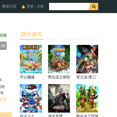
播放记录
登录
|
注册
猜你喜欢
收藏
186
开心锤锤
熊出没之探险
苍兰诀2影三
4
日记
界篇
尚存
号
详情
炫卡斗士
逆天至尊
熊出没之环球