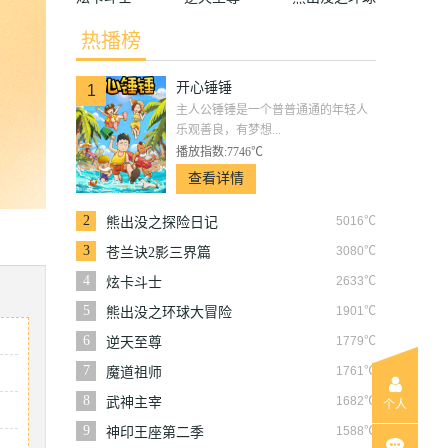
大冒险
热播榜
开心锤锤
1
主人公锤锤是一个普普通通的年轻人
乐观善良，有梦想...
播放指数:7746℃
查看详情
2
5016℃
熊出没之探险日记
3
3080℃
苍兰诀2影三界篇
4
2633℃
炫卡斗士
5
1901℃
熊出没之环球大冒险
6
1779℃
逆天至尊
7
1761℃
魔道祖师
8
1682℃
武神主宰
个人
9
1588℃
神印王座第二季