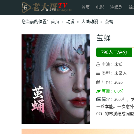
首页
电影
连续剧
综
您当前的位置：
首页
»
动漫
»
大陆动漫
»
茧蛹
茧蛹
796人已评分
主演：
未知
类型：
未录入
年份：
2026
豆瓣：0.0分
简介：
2050年
一丝本能。一次意外
07）的林溪结成同盟