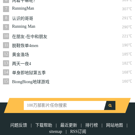
309℃
闲着干嘛呢？
RunningMan
7
307℃
8
291℃
认识的哥哥
Running Man
9
290℃
10
221℃
在朋友-在中和朋友
们
11
190℃
脱鞋恢单4men
12
185℃
黄金渔场
13
182℃
两天一夜4
14
168℃
单身即地狱第五季
15
160℃
BiongBiong地球游戏
厅第三季
问题反馈
|
下载帮助
|
最近更新
|
排行榜
|
网站地图
|
sitemap
|
RSS订阅