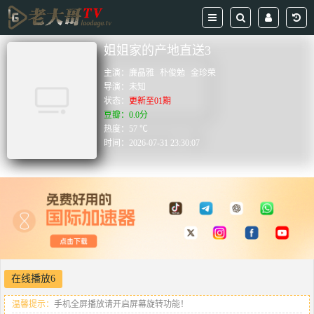
姐姐家的产地直送3
主演：
廉晶雅
朴俊勉
金珍荣
导演：
未知
状态：
更新至01期
豆瓣：0.0分
热度：57 ℃
时间：
2026-07-31 23:30:07
在线播放6
温馨提示：
手机全屏播放请开启屏幕旋转功能！