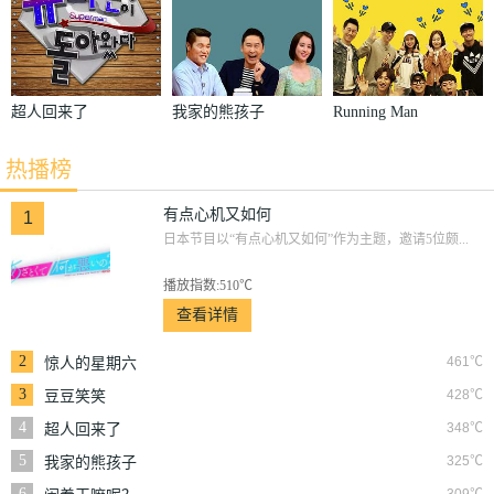
超人回来了
我家的熊孩子
Running Man
热播榜
有点心机又如何
1
日本节目以“有点心机又如何”作为主题，邀请5位颇...
播放指数:510℃
查看详情
2
461℃
惊人的星期六
3
428℃
豆豆笑笑
4
348℃
超人回来了
5
325℃
我家的熊孩子
6