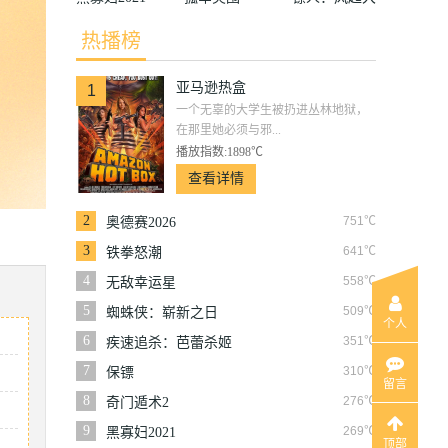
漠
热播榜
亚马逊热盒
1
一个无辜的大学生被扔进丛林地狱，
在那里她必须与邪...
播放指数:1898℃
查看详情
2
751℃
奥德赛2026
3
641℃
铁拳怒潮
4
558℃
无敌幸运星
5
509℃
蜘蛛侠：崭新之日
个人
6
351℃
疾速追杀：芭蕾杀姬
7
310℃
保镖
留言
8
276℃
奇门遁术2
9
269℃
黑寡妇2021
顶部