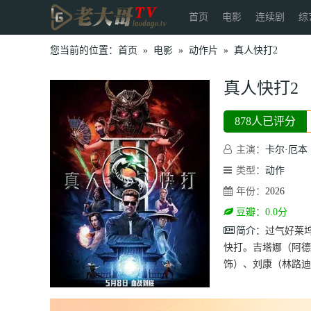
首页
电影
连续剧
综
您当前的位置：
首页
»
电影
»
动作片
»
真人快打2
真人快打2
878人已评分
主演：
卡尔·厄本
类型：
动作
年份：
2026
豆瓣：0.0分
简介：
过气好莱
快打。吉塔娜（阿德
饰）、刘康（林路迪 