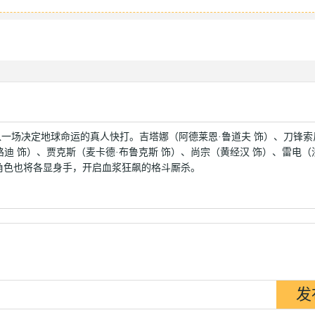
入一场决定地球命运的真人快打。吉塔娜（阿德莱恩·鲁道夫 饰）、刀锋索
路迪 饰）、贾克斯（麦卡德·布鲁克斯 饰）、尚宗（黄经汉 饰）、雷电（
等角色也将各显身手，开启血浆狂飙的格斗厮杀。