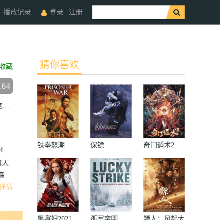
播放记录
登录
|
注册
猜你喜欢
收藏
164
斯
塔蒂·加布里埃
刘易斯·陈
达蒙·海瑞曼
黄经汉
浅野忠信
乔·
铁拳怒潮
保镖
奇门遁术2
4
真人
森
详情
黑寡妇2021
孤军突围
镖人：风起大