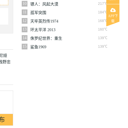
10
217℃
镖人：风起大漠
11
184℃
孤军突围
APP下
12
168℃
天牢英烈传1974
载
13
160℃
环太平洋 2013
14
139℃
侏罗纪世界：重生
15
139℃
鲨鱼1969
尼娅
浅野忠