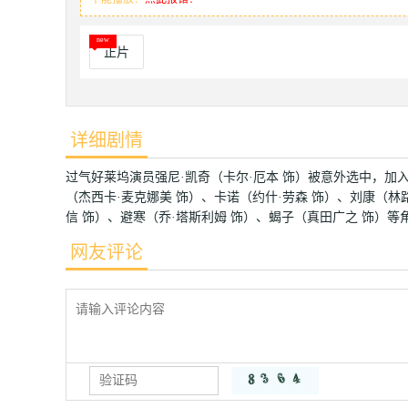
正片
详细剧情
过气好莱坞演员强尼·凯奇（卡尔·厄本 饰）被意外选中，加
（杰西卡·麦克娜美 饰）、卡诺（约什·劳森 饰）、刘康（林
信 饰）、避寒（乔·塔斯利姆 饰）、蝎子（真田广之 饰）
网友评论