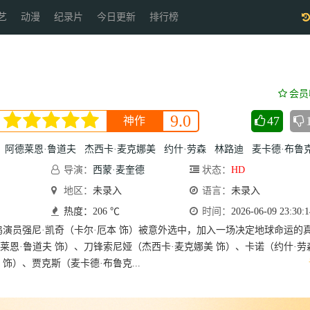
艺
动漫
纪录片
今日更新
排行榜
会员
9.0
47
神作
阿德莱恩·鲁道夫
杰西卡·麦克娜美
约什·劳森
林路迪
麦卡德·布鲁克
导演：
西蒙·麦奎德
状态：
HD
地区：
未录入
语言：
未录入
热度：206 ℃
时间：
2026-06-09 23:30:1
坞演员强尼·凯奇（卡尔·厄本 饰）被意外选中，加入一场决定地球命运的
莱恩·鲁道夫 饰）、刀锋索尼娅（杰西卡·麦克娜美 饰）、卡诺（约什·劳
饰）、贾克斯（麦卡德·布鲁克...