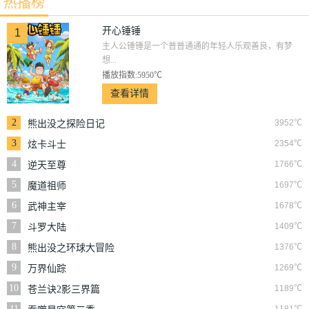
热播榜
开心锤锤
1
主人公锤锤是一个普普通通的年轻人乐观善良，有梦
想...
播放指数:5950℃
查看详情
2
3952℃
熊出没之探险日记
3
2354℃
炫卡斗士
4
1766℃
逆天至尊
5
1697℃
魔道祖师
6
1678℃
武神主宰
7
1409℃
斗罗大陆
8
1376℃
熊出没之环球大冒险
9
1269℃
万界仙踪
10
1189℃
苍兰诀2影三界篇
11