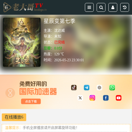
星辰变第七季
主演：
沈达威
导演：
未知
状态：
已完结
豆瓣：0.0分
热度：129 ℃
时间：
2026-05-23 23:30:01
在线播放6
温馨提示：
手机全屏播放请开启屏幕旋转功能！