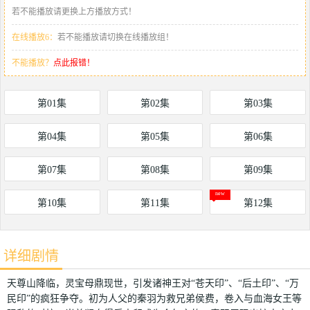
若不能播放请更换上方播放方式！
在线播放6：
若不能播放请切换在线播放组！
不能播放？
点此报错！
第01集
第02集
第03集
第04集
第05集
第06集
第07集
第08集
第09集
第10集
第11集
第12集
详细剧情
天尊山降临，灵宝母鼎现世，引发诸神王对“苍天印”、“后土印”、“万
民印”的疯狂争夺。初为人父的秦羽为救兄弟侯费，卷入与血海女王等