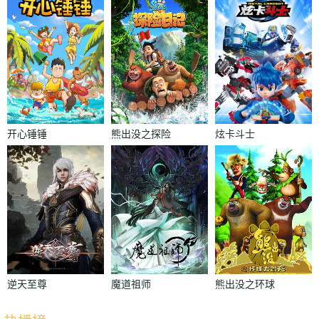
开心锤锤
熊出没之探险
炫卡斗士
日记
逆天至尊
魔道祖师
熊出没之环球
大冒险