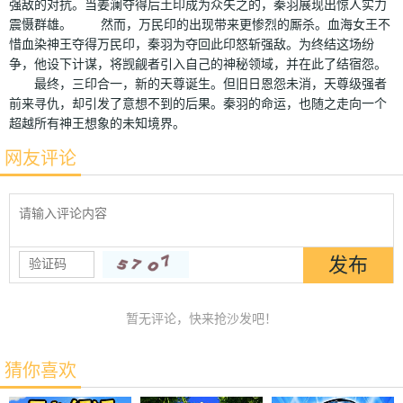
强敌的对抗。当姜澜夺得后土印成为众矢之的，秦羽展现出惊人实力
震慑群雄。 然而，万民印的出现带来更惨烈的厮杀。血海女王不
惜血染神王夺得万民印，秦羽为夺回此印怒斩强敌。为终结这场纷
争，他设下计谋，将觊觎者引入自己的神秘领域，并在此了结宿怨。
最终，三印合一，新的天尊诞生。但旧日恩怨未消，天尊级强者
前来寻仇，却引发了意想不到的后果。秦羽的命运，也随之走向一个
超越所有神王想象的未知境界。
网友评论
暂无评论，快来抢沙发吧！
猜你喜欢