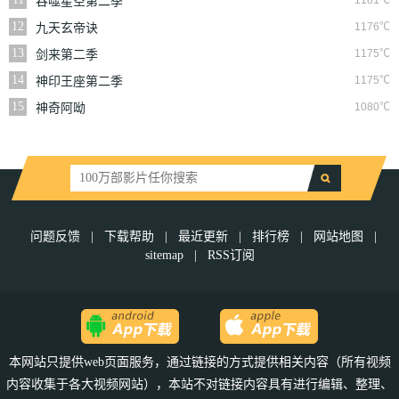
1181℃
吞噬星空第二季
12
1176℃
九天玄帝诀
13
1175℃
剑来第二季
14
1175℃
神印王座第二季
15
1080℃
神奇阿呦
问题反馈
|
下载帮助
|
最近更新
|
排行榜
|
网站地图
|
sitemap
|
RSS订阅
本网站只提供web页面服务，通过链接的方式提供相关内容（所有视频
内容收集于各大视频网站），本站不对链接内容具有进行编辑、整理、