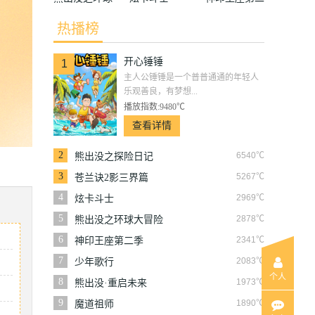
大冒险
季
热播榜
开心锤锤
1
主人公锤锤是一个普普通通的年轻人
乐观善良，有梦想...
播放指数:9480℃
查看详情
2
6540℃
熊出没之探险日记
3
5267℃
苍兰诀2影三界篇
4
2969℃
炫卡斗士
5
2878℃
熊出没之环球大冒险
6
2341℃
神印王座第二季
7
2083℃
少年歌行
个人
8
1973℃
熊出没·重启未来
9
1890℃
魔道祖师