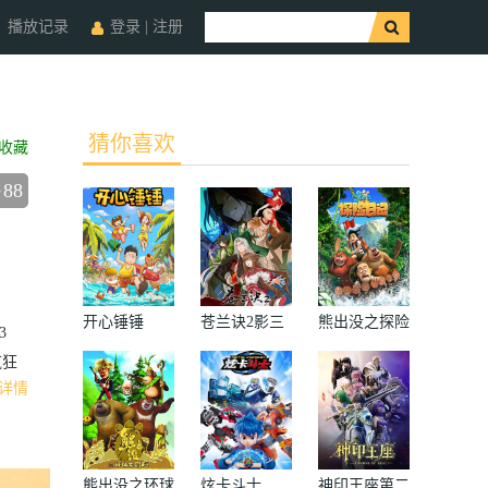
播放记录
登录
|
注册
猜你喜欢
收藏
88
开心锤锤
苍兰诀2影三
熊出没之探险
3
界篇
日记
疯狂
详情
熊出没之环球
炫卡斗士
神印王座第二