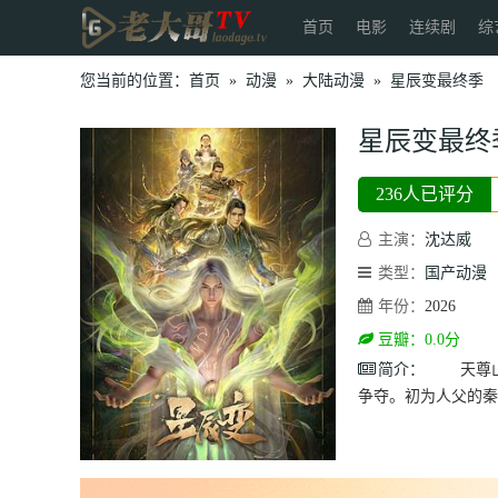
首页
电影
连续剧
综
您当前的位置：
首页
»
动漫
»
大陆动漫
»
星辰变最终季
星辰变最终
236人已评分
主演：
沈达威
类型：
国产动漫
年份：
2026
豆瓣：0.0分
简介：
天尊山降
争夺。初为人父的秦