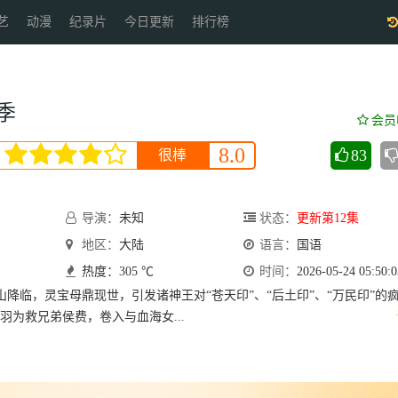
艺
动漫
纪录片
今日更新
排行榜
季
会员
8.0
83
很棒
导演：
未知
状态：
更新第12集
地区：
大陆
语言：
国语
热度：305 ℃
时间：
2026-05-24 05:50:0
临，灵宝母鼎现世，引发诸神王对“苍天印”、“后土印”、“万民印”的
羽为救兄弟侯费，卷入与血海女...