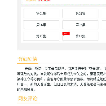
第01集
第02集
第06集
第07集
第11集
第12集
详细剧情
天尊山降临，灵宝母鼎现世，引发诸神王对“苍天印”、“后
等强敌的对抗。当姜澜夺得后土印成为众矢之的，秦羽展现出
染神王夺得万民印，秦羽为夺回此印怒斩强敌。为终结这场纷
印合一，新的天尊诞生。但旧日恩怨未消，天尊级强者前来
的未知境界。
网友评论