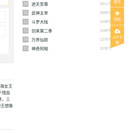
留言
10
1811℃
逆天至尊
11
1699℃
武神主宰
顶部
12
1638℃
斗罗大陆
13
1294℃
剑来第二季
APP下
14
1276℃
万界仙踪
载
15
1236℃
神奇阿呦
血海女王
不惜血
终，三
神王想象