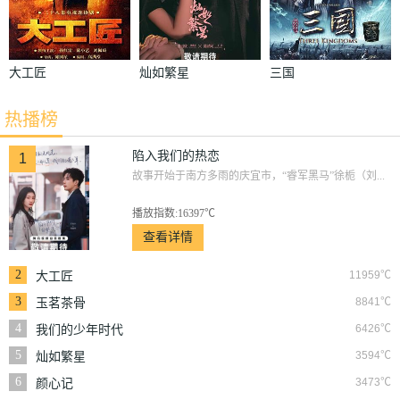
大工匠
灿如繁星
三国
热播榜
陷入我们的热恋
1
故事开始于南方多雨的庆宜市，“睿军黑马”徐栀（刘...
播放指数:16397℃
查看详情
2
11959℃
大工匠
3
8841℃
玉茗茶骨
4
6426℃
我们的少年时代
5
3594℃
灿如繁星
6
3473℃
颜心记