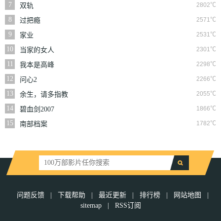
7
2802℃
双轨
8
2571℃
过把瘾
9
2531℃
家业
10
2301℃
当家的女人
11
2298℃
我本是高峰
12
2266℃
问心2
13
2055℃
余生，请多指教
14
1866℃
碧血剑2007
15
1782℃
南部档案
问题反馈
|
下载帮助
|
最近更新
|
排行榜
|
网站地图
|
sitemap
|
RSS订阅