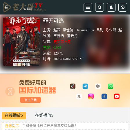
罪无可逃
主演：
赵茜
李佳航
Haikuan
Liu
吕钊
陈少熙
赵小童
导演：
王鑫浩
董云龙
状态：
更新第24集
豆瓣：0.0分
热度：120 ℃
时间：
2026-06-06 05:50:21
在线播放5
在线播放9
|
温馨提示：
手机全屏播放请开启屏幕旋转功能！