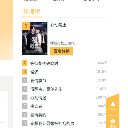
热播榜
心动禁止
1
...
播放指数:2089℃
查看详情
2
1834℃
等待黎明破晓时
3
1516℃
偿还
4
1318℃
爱情季节
5
1162℃
清醒点，泰尔先生
6
1097℃
狱乱情迷
7
904℃
桃恋者
个人
8
861℃
爱情契约
9
757℃
泰版我让最想被拥抱的男
留言