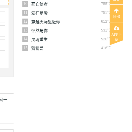
人给威胁了
10
755℃
死亡使者
11
751℃
爱在是隆
顶部
12
612℃
穿越天际靠近你
13
531℃
怦然与你
APP下
14
520℃
灵魂重生
载
15
416℃
猜猜爱
回一