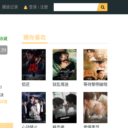
播放记录
登录
|
注册
猜你喜欢
收藏
139
偿还
狱乱情迷
等待黎明破晓
3
时
，决
详情
心动禁止
桃恋者
爱情季节