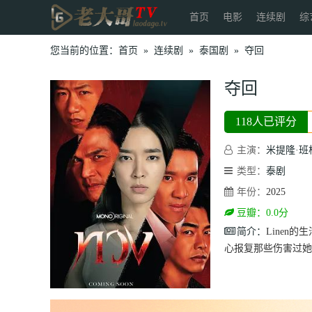
首页
电影
连续剧
综
您当前的位置：
首页
»
连续剧
»
泰国剧
»
夺回
夺回
118人已评分
主演：
米提隆·班
类型：
泰剧
年份：
2025
豆瓣：0.0分
简介：
Linen
心报复那些伤害过她