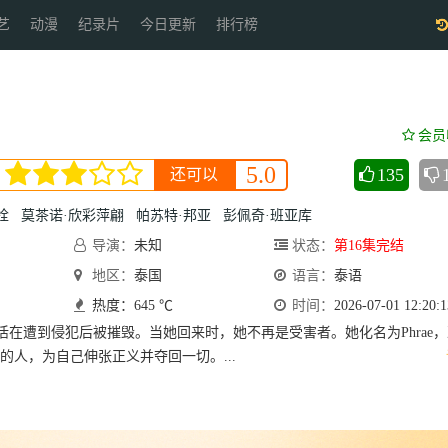
艺
动漫
纪录片
今日更新
排行榜
会员
5.0
135
还可以
栓
莫茶诺·欣彩萍翩
帕苏特·邦亚
彭佩奇·班亚库
导演：
未知
状态：
第16集完结
地区：
泰国
语言：
泰语
热度：645 ℃
时间：
2026-07-01 12:20:1
的生活在遭到侵犯后被摧毁。当她回来时，她不再是受害者。她化名为Phrae
的人，为自己伸张正义并夺回一切。...