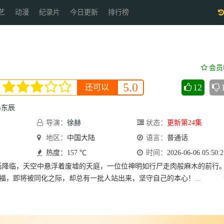
艺
动漫
纪录片
今日更新
排行榜
会员
5.0
12
还可以
马东辰
导演：
徐赫
状态：
更新第24集
地区：
中国大陆
语言：
普通话
热度：157 ℃
时间：
2026-06-06 05:50:2
话降临，天空中悬浮着废墟的天庭，一位位神明如行尸走肉般麻木的前行
赐福，即将被同化之际，却总有一批人站出来，坚守自己的本心！...