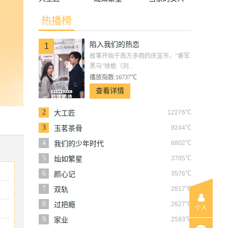
热播榜
陷入我们的热恋
1
故事开始于南方多雨的庆宜市，“睿军
黑马”徐栀（刘...
播放指数:16737℃
查看详情
2
12276℃
大工匠
3
9244℃
玉茗茶骨
4
6802℃
我们的少年时代
5
3705℃
灿如繁星
6
3576℃
颜心记
7
2817℃
双轨
8
2627℃
过把瘾
个人
9
2593℃
家业