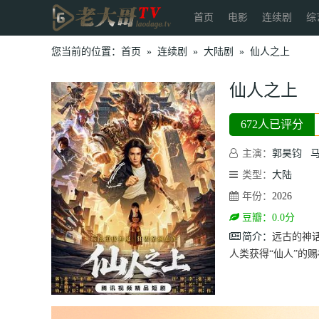
首页
电影
连续剧
综
您当前的位置：
首页
»
连续剧
»
大陆剧
»
仙人之上
仙人之上
672人已评分
主演：
郭昊钧
类型：
大陆
年份：
2026
豆瓣：0.0分
简介：
远古的神
人类获得“仙人”的