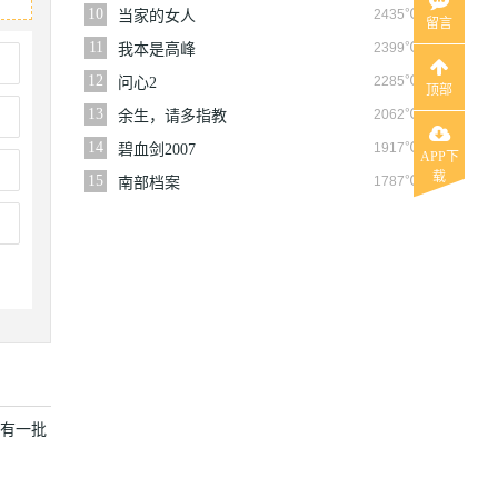
10
2435℃
当家的女人
留言
11
2399℃
我本是高峰
12
2285℃
问心2
顶部
13
2062℃
余生，请多指教
14
1917℃
碧血剑2007
APP下
载
15
1787℃
南部档案
总有一批