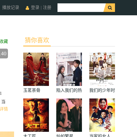
播放记录
登录
|
注册
猜你喜欢
收藏
140
玉茗茶骨
陷入我们的热
我们的少年时
1
恋
代
。当
详情
大工匠
灿如繁星
当家的女人