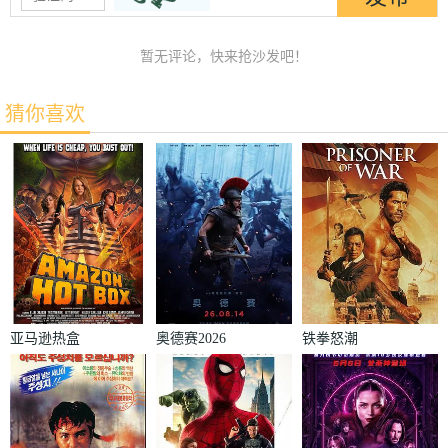
暂无评论，快来抢沙发吧！
猜你喜欢
亚马逊热盒
奥德赛2026
铁拳怒潮