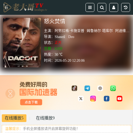
怒火焚情
主演：
阿努拉格·卡施亚普
姆鲁纳尔·塔库尔
阿迪维·赛什
导演：
Shaneil
Deo
状态：
正片
豆瓣：0.0分
热度：30 ℃
时间：
2026-05-20 12:20:06
在线播放5
在线播放9
|
温馨提示：
手机全屏播放请开启屏幕旋转功能！