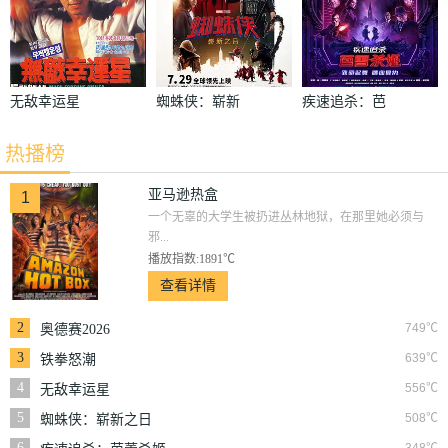
无敌幸运星
蜘蛛侠：崭新
疾速追杀：芭
之日
蕾杀姬
热播榜
亚马逊热盒
1
一个无辜的大学生被扔进丛林地狱，在那里她必须与
邪...
播放指数:1891℃
查看详情
2
749℃
奥德赛2026
3
639℃
铁拳怒潮
4
556℃
无敌幸运星
5
508℃
蜘蛛侠：崭新之日
6