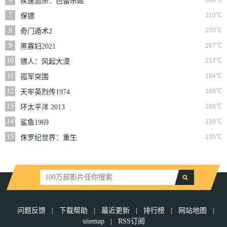
348℃
疾速追杀：芭蕾杀姬
7
310℃
保镖
8
270℃
奇门遁术2
9
267℃
黑寡妇2021
10
217℃
镖人：风起大漠
11
184℃
孤军突围
12
168℃
天牢英烈传1974
13
160℃
环太平洋 2013
14
139℃
鲨鱼1969
15
135℃
侏罗纪世界：重生
问题反馈
|
下载帮助
|
最近更新
|
排行榜
|
网站地图
|
sitemap
|
RSS订阅