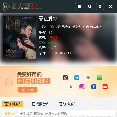
罪在爱你
主演：
兰奇拉薇·昂库瓦拉沃特
奈哈·西贡索邦
导演：
未知
状态：
已完结
豆瓣：0.0分
热度：723 ℃
时间：
2026-07-16 23:30:15
在线播放5
在线播放6
在线播放9
|
|
温馨提示：
手机全屏播放请开启屏幕旋转功能！