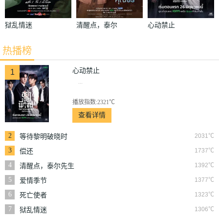
狱乱情迷
清醒点，泰尔
心动禁止
先生
热播榜
心动禁止
1
...
播放指数:2321℃
查看详情
2
2031℃
等待黎明破晓时
3
1737℃
偿还
4
1392℃
清醒点，泰尔先生
5
1377℃
爱情季节
6
1323℃
死亡使者
7
1306℃
狱乱情迷