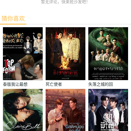
暂无评论，快来抢沙发吧！
猜你喜欢
泰版我让最想
死亡使者
失落之城的回
被拥抱的男人
声
给威胁了