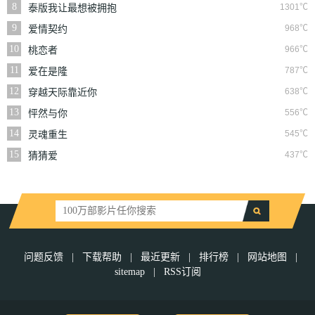
8
1301℃
泰版我让最想被拥抱
的男人给威胁了
9
968℃
爱情契约
10
966℃
桃恋者
11
787℃
爱在是隆
12
638℃
穿越天际靠近你
13
556℃
怦然与你
14
545℃
灵魂重生
15
437℃
猜猜爱
问题反馈
|
下载帮助
|
最近更新
|
排行榜
|
网站地图
|
sitemap
|
RSS订阅