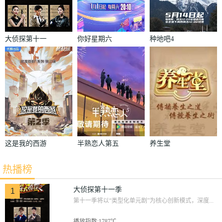
大侦探第十一
你好星期六
种地吧4
季
这是我的西游
半熟恋人第五
养生堂
2
季
热播榜
大侦探第十一季
1
第十一季将以“类型化单元剧”为核心创新模式，深度...
播放指数:1787℃