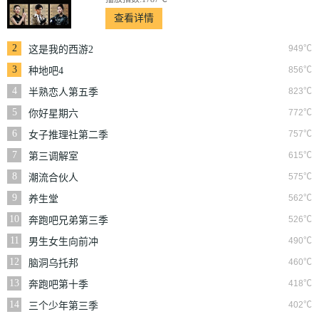
查看详情
2
949℃
这是我的西游2
3
856℃
种地吧4
4
823℃
半熟恋人第五季
5
772℃
你好星期六
6
757℃
女子推理社第二季
7
615℃
第三调解室
8
575℃
潮流合伙人
9
562℃
养生堂
10
526℃
奔跑吧兄弟第三季
11
490℃
男生女生向前冲
12
460℃
脑洞乌托邦
13
418℃
奔跑吧第十季
14
402℃
三个少年第三季