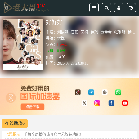
好好好
主演：
刘语熙
汪聪
吴桐
佳琪
贾金金
张琳琳
杨淋淋
导演：
悦悦
状态：
已完结
豆瓣：0.0分
热度：14 ℃
时间：
2026-07-27 23:30:10
在线播放6
温馨提示：
手机全屏播放请开启屏幕旋转功能！