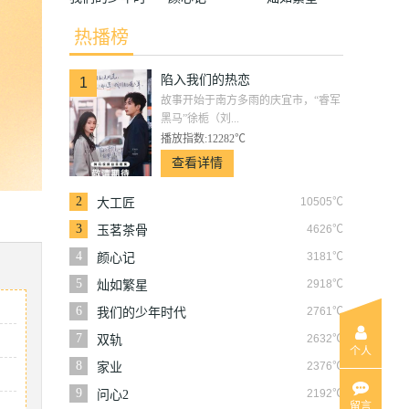
代
热播榜
陷入我们的热恋
1
故事开始于南方多雨的庆宜市，“睿军
黑马”徐栀（刘...
播放指数:12282℃
查看详情
2
10505℃
大工匠
3
4626℃
玉茗茶骨
4
3181℃
颜心记
5
2918℃
灿如繁星
6
2761℃
我们的少年时代
7
2632℃
双轨
个人
8
2376℃
家业
9
2192℃
问心2
留言