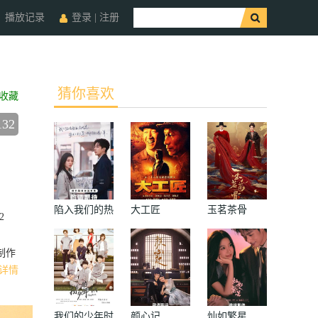
播放记录
登录
|
注册
猜你喜欢
收藏
132
陷入我们的热
大工匠
玉茗茶骨
2
恋
0天
制作
详情
我们的少年时
颜心记
灿如繁星