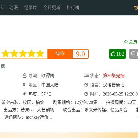
艺
动漫
纪录片
今日更新
排行榜
会员
9.0
182
神作
昀楷
导演：
欧谭凯
状态：
第20集完结
地区：
中国大陆
语言：
汉语普通话
热度：57 ℃
时间：
2026-05-25 12:20:0
：架空古装、校园、搞笑 剧集规格：12分钟/20集 拍摄周期：2
v 出品方：芒果tv、大芒剧场 联合出品：哆来米传媒、亿品众合 
角团队：monkey选角...