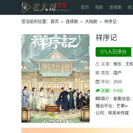
首页
电影
连续剧
综
您当前的位置：
首页
»
连续剧
»
大陆剧
»
祥序记
祥序记
571人已评分
主演：
俐乐
王
类型：
国产
年份：
2026
豆瓣：0.0分
简介：
剧集信息
播出平台：芒果t
公司：哆来米传媒 选