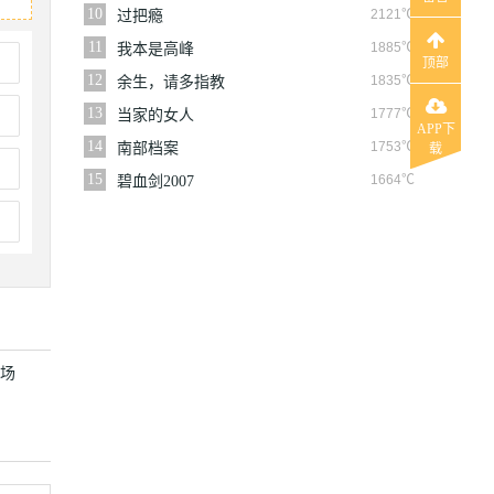
10
2121℃
过把瘾
11
1885℃
我本是高峰
顶部
12
1835℃
余生，请多指教
13
1777℃
当家的女人
APP下
14
1753℃
南部档案
载
15
1664℃
碧血剑2007
大芒剧场