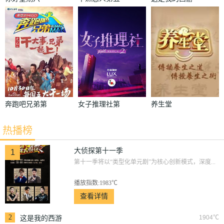
季
2
奔跑吧兄弟第
女子推理社第
养生堂
三季
二季
热播榜
大侦探第十一季
1
第十一季将以“类型化单元剧”为核心创新模式，深度...
播放指数:1983℃
查看详情
2
1904℃
这是我的西游