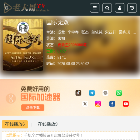
国乐无双
主演：
成龙
李宇春
张杰
单依纯
宋亚轩
梁咏琪
王
导演：
未知
状态：
更新至20260808期
豆瓣：0.0分
热度：81 ℃
时间：
2026-08-08 23:30:02
在线播放6
在线播放9
|
温馨提示：
手机全屏播放请开启屏幕旋转功能！