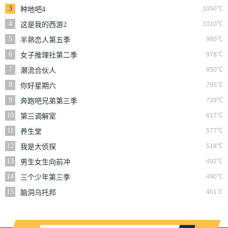
3
1050℃
种地吧4
4
1010℃
这是我的西游2
5
980℃
半熟恋人第五季
6
978℃
女子推理社第二季
7
850℃
潮流合伙人
8
795℃
你好星期六
9
739℃
奔跑吧兄弟第三季
10
617℃
第三调解室
11
577℃
养生堂
12
518℃
我是大侦探
13
492℃
男生女生向前冲
14
490℃
三个少年第三季
15
461℃
脑洞乌托邦