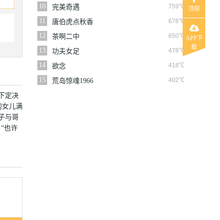
10
759℃
完美奇遇
顶部
11
678℃
唐伯虎点秋香
12
650℃
茶啊二中
APP下
载
13
478℃
功夫女足
14
418℃
欲念
15
402℃
荒岛惊魂1966
下定决
的女儿满
子与哥
“也许