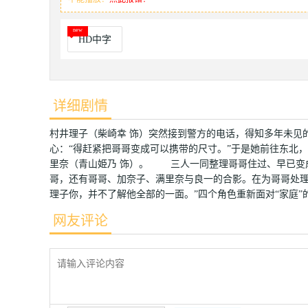
HD中字
详细剧情
村井理子（柴崎幸 饰）突然接到警方的电话，得知多年未见
心：“得赶紧把哥哥变成可以携带的尺寸。”于是她前往东北
里奈（青山姫乃 饰）。 三人一同整理哥哥住过、早已变
哥，还有哥哥、加奈子、满里奈与良一的合影。在为哥哥处理
理子你，并不了解他全部的一面。”四个角色重新面对“家庭”
网友评论