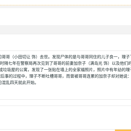
的哥哥（小田切让 饰）去世。发现尸体的是与哥哥同住的儿子良一，理子
，时隔七年在警察局再次见到了哥哥的前妻加奈子（满岛光 饰）以及他们
成垃圾屋的公寓，发现了一张贴在墙上的全家福照片，照片中有年幼的理
后事的过程中，理子不断吐槽哥哥，而曾被哥哥连累的加奈子却对她说：
的混乱四天就此开始。