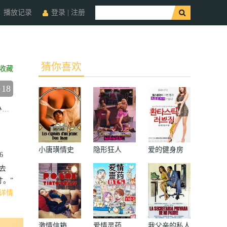
播放记录
登录
|
注册
猜你喜欢
收藏
18
ろ
足立智充
村川绘梨
不破万作
吹越满
小唐璜情史
隐形狂人
爱的健身房
6
去
。”
详情
激情信箱
爱情灵药
我父亲的私人