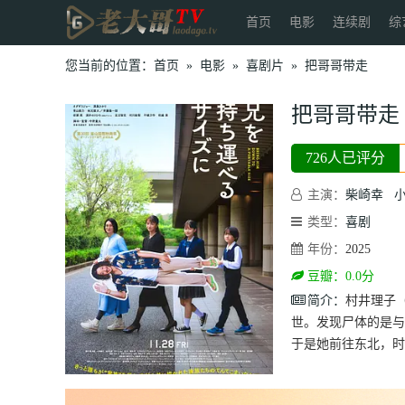
首页
电影
连续剧
综
您当前的位置：
首页
»
电影
»
喜剧片
»
把哥哥带走
把哥哥带走
726人已评分
主演：
柴崎幸
类型：
喜剧
年份：
2025
豆瓣：0.0分
简介：
村井理子
世。发现尸体的是与
于是她前往东北，时