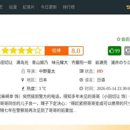
艺
动漫
纪录片
今日更新
排行榜
会员
8.0
99
很棒
小田切让
满岛光
青山姫乃
味元耀大
齐藤阳一郎
岩濑亮
浦井のりひ
导演：
中野量太
状态：
HD
地区：
日本
语言：
日语
热度：3 ℃
时间：
2026-05-14 23:30:0
（柴崎幸 饰）突然接到警方的电话，得知多年未见的哥哥（小田切让 饰）
哥哥同住的儿子良一，理子下定决心：“得赶紧把哥哥变成可以携带的尺寸
隔七年在警察局再次见到了哥哥的前妻加...