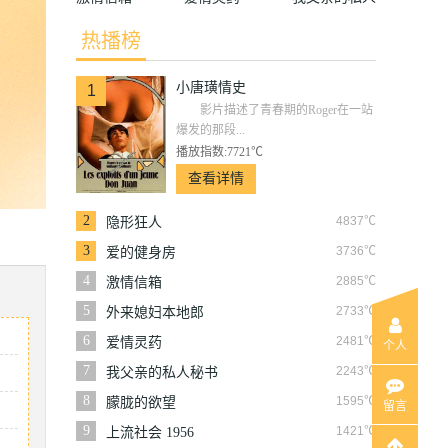
秘书
热播榜
小唐璜情史
1
影片描述了青春期的Roger在一站
爆发的那段...
播放指数:7721℃
查看详情
2
4837℃
隐形狂人
3
3736℃
爱的健身房
4
2885℃
激情信箱
5
2733℃
外来媳妇本地郎
6
2481℃
爱情灵药
个人
7
2243℃
我父亲的私人秘书
8
1595℃
朦胧的欲望
留言
9
1421℃
上流社会 1956