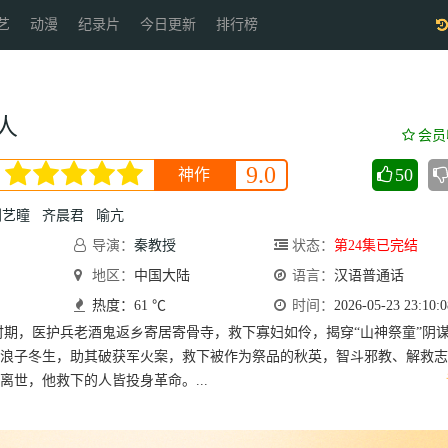
艺
动漫
纪录片
今日更新
排行榜
人
会员
9.0
50
神作
刘艺瞳
齐晨君
喻亢
导演：
秦教授
状态：
第24集已完结
地区：
中国大陆
语言：
汉语普通话
热度：61 ℃
时间：
2026-05-23 23:10:0
时期，医护兵老酒鬼返乡寄居寄骨寺，救下寡妇如伶，揭穿“山神祭童”阴
浪子冬生，助其破获军火案，救下被作为祭品的秋英，智斗邪教、解救志
离世，他救下的人皆投身革命。...