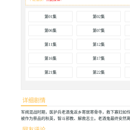
第01集
第02集
第06集
第07集
第11集
第12集
第16集
第17集
第21集
第22集
详细剧情
军阀混战时期，医护兵老酒鬼返乡寄居寄骨寺，救下寡妇如伶
被作为祭品的秋英，智斗邪教、解救志士。老酒鬼最终安然
网友评论