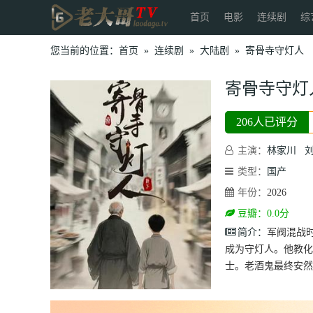
首页
电影
连续剧
综
您当前的位置：
首页
»
连续剧
»
大陆剧
»
寄骨寺守灯人
寄骨寺守灯
206人已评分
主演：
林家川
类型：
国产
年份：
2026
豆瓣：0.0分
简介：
军阀混战
成为守灯人。他教化
士。老酒鬼最终安然