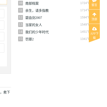
10
1724℃
南部档案
留言
11
1714℃
余生，请多指教
12
1594℃
碧血剑2007
顶部
13
1549℃
当家的女人
14
1451℃
我们的少年时代
APP下
载
15
1341℃
罚罪2
案，救下