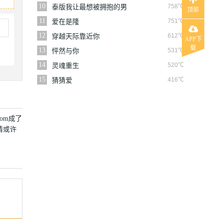
10
758℃
泰版我让最想被拥抱的男
顶部
人给威胁了
11
751℃
爱在是隆
12
612℃
穿越天际靠近你
APP下
载
13
531℃
怦然与你
14
520℃
灵魂重生
15
416℃
猜猜爱
om成了
情或许