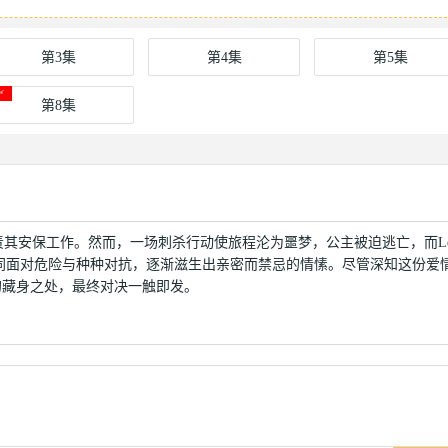
第3集
第4集
第5集
第8集
责其安保工作。然而，一场刺杀行动使旅程沦为噩梦，公主被迫逃亡，而L
面对危险与种种对抗，逐渐滋生出亲密而禁忌的情愫。尽管深知这份爱
的藏身之处，最终对决一触即发。