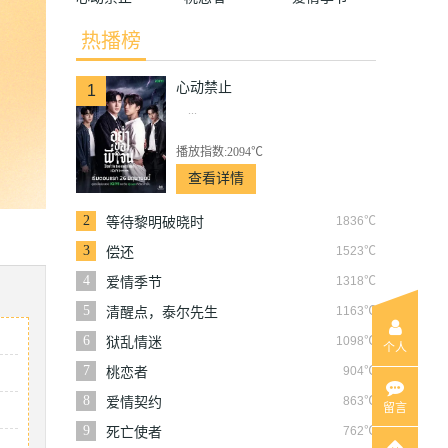
热播榜
心动禁止
1
...
播放指数:2094℃
查看详情
2
1836℃
等待黎明破晓时
3
1523℃
偿还
4
1318℃
爱情季节
5
1163℃
清醒点，泰尔先生
6
1098℃
狱乱情迷
个人
7
904℃
桃恋者
8
863℃
爱情契约
留言
9
762℃
死亡使者