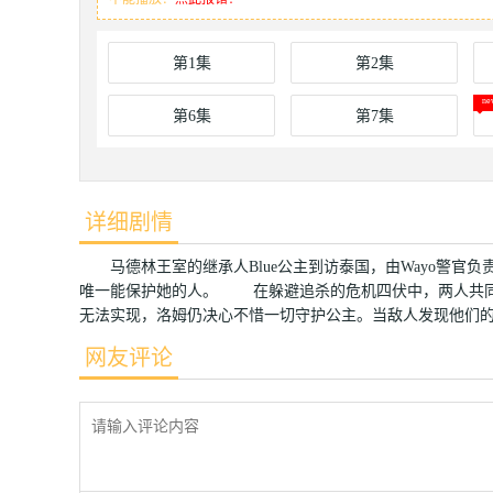
第1集
第2集
第6集
第7集
详细剧情
马德林王室的继承人Blue公主到访泰国，由Wayo警官负
唯一能保护她的人。 在躲避追杀的危机四伏中，两人共同
无法实现，洛姆仍决心不惜一切守护公主。当敌人发现他们
网友评论