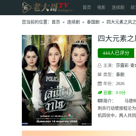
首页
电影
连续剧
综
您当前的位置：
首页
»
连续剧
»
泰国剧
»
四大元素之风
四大元素之
444人已评分
主演：
莎露彩·查
类型：
泰剧
年份：
2026
豆瓣：0.0分
简介：
马德林王
刺杀行动使旅程沦
机四伏中，两人共同