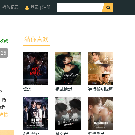
播放记录
登录
|
注册
猜你喜欢
收藏
25
偿还
狱乱情迷
等待黎明破晓
2
时
一场
的危
详情
心动禁止
桃恋者
爱情季节