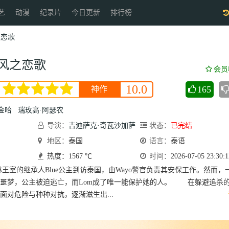
艺
动漫
纪录片
今日更新
排行榜
之恋歌
风之恋歌
会员
10.0
165
神作
金哈
瑞玫高·阿瑟农
导演：
吉迪萨克·奇瓦沙加萨
状态：
已完结
昆
地区：
泰国
语言：
泰语
热度：1567 ℃
时间：
2026-07-05 23:30:1
室的继承人Blue公主到访泰国，由Wayo警官负责其安保工作。然而，
为噩梦，公主被迫逃亡，而Lom成了唯一能保护她的人。 在躲避追杀
面对危险与种种对抗，逐渐滋生出...