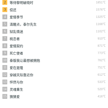
2
1851℃
等待黎明破晓时
3
1576℃
偿还
4
1325℃
爱情季节
5
1168℃
清醒点，泰尔先生
6
1102℃
狱乱情迷
7
910℃
桃恋者
8
871℃
爱情契约
9
773℃
死亡使者
10
762℃
泰版我让最想被拥抱
的男人给威胁了
11
751℃
爱在是隆
12
612℃
穿越天际靠近你
13
533℃
怦然与你
14
520℃
灵魂重生
15
416℃
猜猜爱