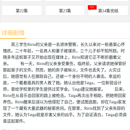
第22集
第23集
第24集完结
详细剧情
高三学生Ririn的父亲是一名退休警察，长久以来对一桩悬案心怀
愧疚。二十年前，一名商人和妻子被谋杀，三个儿子却不知所踪。时
隔多年这桩案子又开始出现在媒体上，Ririn知道它正不断折磨着父
亲。 有一天，Ririn的父亲身受重伤，临终前，父亲请求她保管好
那起案子的文件。然而，她的房子被纵火，文件也丢失了。火灾过
后，她感觉有人在跟踪自己，还被一个身份不明的人袭击。幸运的
是，一个戴着面具的男人救了她。她认出他是Taiga，一位新锐设计
师，曾给学校里的学生提供过奖学金。Taiga建议她搬家。 后来，
Ririn在从音乐会回家的路上被枪击。Taiga再次出手相助，把她带回家
养伤。Ririn醒来后误以为他侵犯了自己，便试图逃跑，却在Taiga家发
现了一个藏有大量武器的秘密房间。在那里，Ririn找到了父亲失踪的
文件，她认为Taiga就是杀害父亲的凶手。为了自证清白，Taiga必须调
查这起案件。