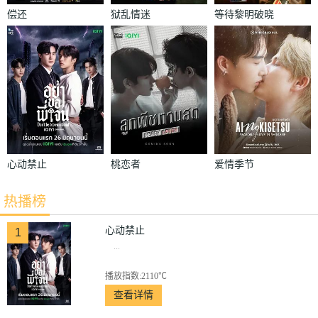
偿还
狱乱情迷
等待黎明破晓
时
心动禁止
桃恋者
爱情季节
热播榜
心动禁止
1
...
播放指数:2110℃
查看详情