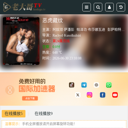
恶虎藏纹
主演：
阿奴沏·萨潘彭
帕泽功·布莎娜瓦迪
彭萨帕特·坎卡姆
导演：
Rachyd·Kusolkulsiri
状态：
第24集完结
豆瓣：0.0分
热度：648 ℃
时间：
2026-06-30 23:10:08
在线播放5
在线播放9
|
温馨提示：
手机全屏播放请开启屏幕旋转功能！