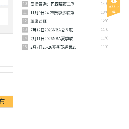
10
14℃
爱情盲选：巴西篇第二季
APP下
载
11
13℃
11月9日24-25赛季沙联第
10轮利雅得体育VS利雅得
12
12℃
璀璨迪拜
胜利
13
11℃
7月12日2026NBA夏季联
赛尼克斯VS马刺
14
11℃
7月11日2026NBA夏季联
赛公牛VS灰熊
15
11℃
2月7日25-26赛季英超第25
轮伯恩利VS西汉姆联