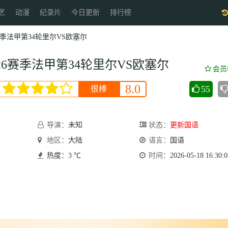
艺
动漫
纪录片
今日更新
排行榜
6赛季法甲第34轮里尔VS欧塞尔
5-26赛季法甲第34轮里尔VS欧塞尔
会员
8.0
55
很棒
导演：
未知
状态：
更新国语
地区：
大陆
语言：
国语
热度：3 ℃
时间：
2026-05-18 16:30:0