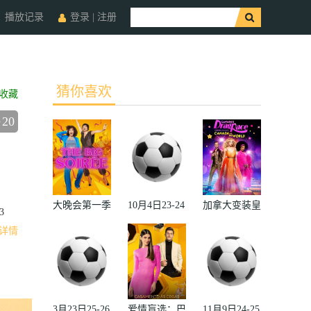
播放记录
登录
|
注册
猜你喜欢
收藏
20
大晚会第一季
10月4日23-24
加拿大变装皇
3
赛季欧冠小组
后秀：加拿大
详情
赛第2轮那不
对阵世界
勒斯VS皇家
2022
马德里
3月23日25-26
爱情盲选：巴
11月9日24-25