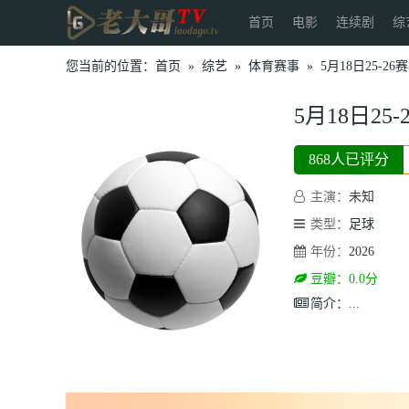
首页
电影
连续剧
综
您当前的位置：
首页
»
综艺
»
体育赛事
»
5月18日25-2
5月18日2
868人已评分
主演：
未知
类型：
足球
年份：
2026
豆瓣：0.0分
简介：
...