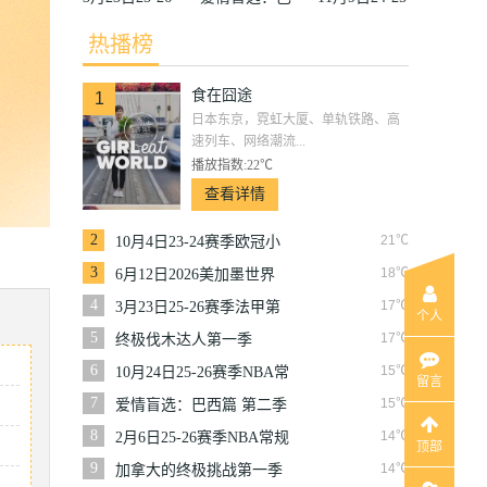
赛季法甲第27
西篇第二季
赛季沙联第10
热播榜
轮雷恩VS梅
轮利雅得体育
食在囧途
斯
VS利雅得胜
1
日本东京，霓虹大厦、单轨铁路、高
利
速列车、网络潮流...
播放指数:22℃
查看详情
2
21℃
10月4日23-24赛季欧冠小
组赛第2轮那不勒斯VS皇
3
18℃
6月12日2026美加墨世界
家马德里
杯小组赛韩国VS捷克
4
17℃
3月23日25-26赛季法甲第
个人
27轮雷恩VS梅斯
5
17℃
终极伐木达人第一季
6
15℃
10月24日25-26赛季NBA常
留言
规赛掘金VS勇士
7
15℃
爱情盲选：巴西篇 第二季
8
14℃
2月6日25-26赛季NBA常规
顶部
赛篮网VS魔术
9
14℃
加拿大的终极挑战第一季