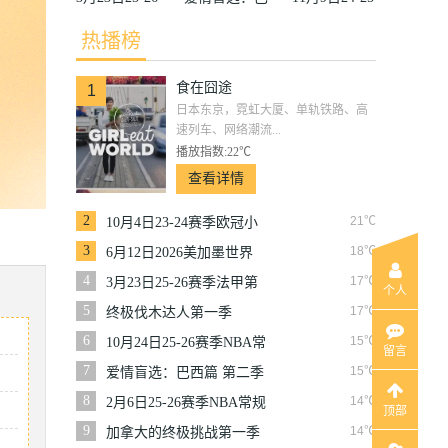
赛季法甲第27
西篇第二季
赛季沙联第10
热播榜
轮雷恩VS梅
轮利雅得体育
食在囧途
斯
VS利雅得胜
1
日本东京，霓虹大厦、单轨铁路、高
利
速列车、网络潮流...
播放指数:22℃
查看详情
2
21℃
10月4日23-24赛季欧冠小
组赛第2轮那不勒斯VS皇
3
18℃
6月12日2026美加墨世界
家马德里
杯小组赛韩国VS捷克
4
17℃
3月23日25-26赛季法甲第
个人
27轮雷恩VS梅斯
5
17℃
终极伐木达人第一季
6
15℃
10月24日25-26赛季NBA常
留言
规赛掘金VS勇士
7
15℃
爱情盲选：巴西篇 第二季
8
14℃
2月6日25-26赛季NBA常规
顶部
赛篮网VS魔术
9
14℃
加拿大的终极挑战第一季