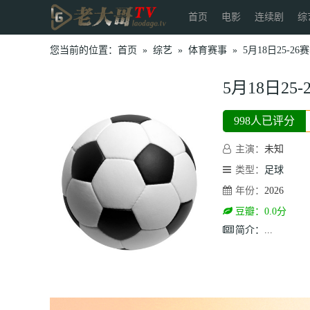
首页
电影
连续剧
综
您当前的位置：
首页
»
综艺
»
体育赛事
»
5月18日25-
5月18日2
998人已评分
主演：
未知
类型：
足球
年份：
2026
豆瓣：0.0分
简介：
...