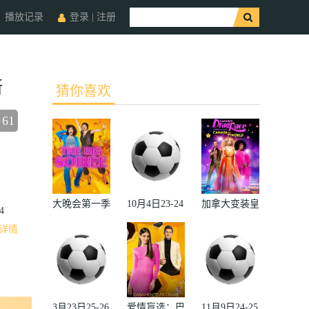
播放记录
登录
|
注册
斯
猜你喜欢
61
收藏
大晚会第一季
10月4日23-24
加拿大变装皇
4
赛季欧冠小组
后秀：加拿大
详情
赛第2轮那不
对阵世界
勒斯VS皇家
2022
马德里
3月23日25-26
爱情盲选：巴
11月9日24-25