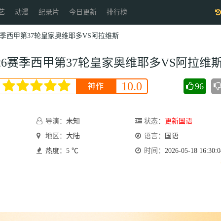
艺
动漫
纪录片
今日更新
排行榜
26赛季西甲第37轮皇家奥维耶多VS阿拉维斯
5-26赛季西甲第37轮皇家奥维耶多VS阿拉维
10.0
96
神作
会员
导演：
未知
状态：
更新国语
地区：
大陆
语言：
国语
热度：5 ℃
时间：
2026-05-18 16:30:0