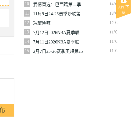
10
14℃
爱情盲选：巴西篇第二季
APP下
载
11
13℃
11月9日24-25赛季沙联第
10轮利雅得体育VS利雅得
12
12℃
璀璨迪拜
胜利
13
11℃
7月12日2026NBA夏季联
赛尼克斯VS马刺
14
11℃
7月11日2026NBA夏季联
赛公牛VS灰熊
15
11℃
2月7日25-26赛季英超第25
轮伯恩利VS西汉姆联