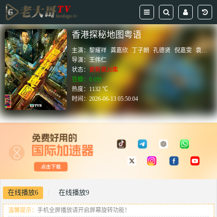
香港探秘地图粤语
主演：
黎耀祥
龚嘉欣
丁子朗
孔德贤
倪嘉雯
袁文杰
导演：
王伟仁
状态：
更新第20集
豆瓣：0.0分
热度：1132 ℃
时间：
2026-06-13 05:50:04
在线播放6
在线播放9
|
温馨提示：
手机全屏播放请开启屏幕旋转功能！