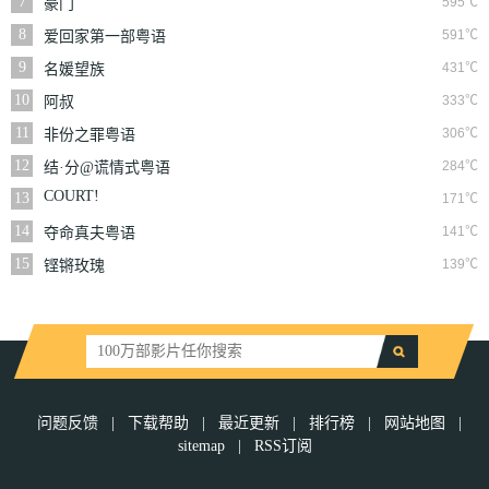
7
595℃
豪门
8
591℃
爱回家第一部粤语
9
431℃
名媛望族
10
333℃
阿叔
11
306℃
非份之罪粤语
12
284℃
结·分@谎情式粤语
COURT!
13
171℃
14
141℃
夺命真夫粤语
15
139℃
铿锵玫瑰
问题反馈
|
下载帮助
|
最近更新
|
排行榜
|
网站地图
|
sitemap
|
RSS订阅