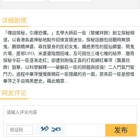
详细剧情
「傳說探秘，引爆恐懼。」玄學大師莊一臣（黎耀祥飾）創立探秘頻
道，以香港各處神秘地點作招徠宣揚迷信，探秘話題包括戰時無頭
鬼、鵝頸橋神婆、尋找替身的民初女鬼、媚惑男性的狐仙顯靈、鬧鬼
片場、屋邨UFO、米婆婆陰間招魂，及可困住三魂七魄的結界…獵奇
探秘令莊一臣逐漸走紅；卻遭到剛強正直的打假網紅畢萍（龔嘉欣
飾）狙擊，以科學解釋一一破解莊一臣的把戲與技倆！二人鬥氣鬥智
鬥力，過程中畢萍慢慢撕開莊一臣隱藏的另一面，原來莊一臣是想借
畢萍之手自揭黑歷史，藉此贖罪…
网友评论