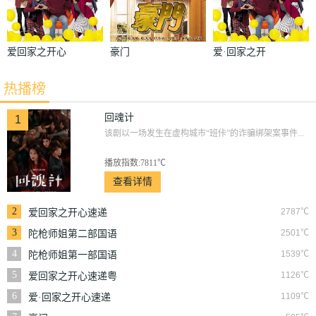
爱回家之开心
豪门
爱·回家之开
速递
心速递
热播榜
回魂计
1
该剧以一场发生在虚构城市“班佧”的诈骗绑架案事件...
播放指数:7811℃
查看详情
2
2787℃
爱回家之开心速递
3
2501℃
陀枪师姐第二部国语
4
1539℃
陀枪师姐第一部国语
5
1126℃
爱回家之开心速递粤
语
6
1109℃
爱·回家之开心速递