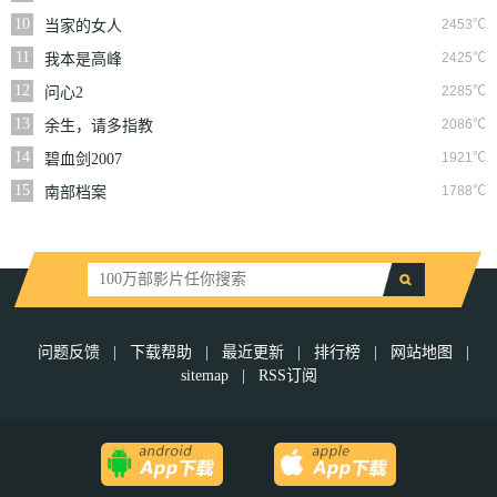
10
2453℃
当家的女人
11
2425℃
我本是高峰
12
2285℃
问心2
13
2086℃
余生，请多指教
14
1921℃
碧血剑2007
15
1788℃
南部档案
问题反馈
|
下载帮助
|
最近更新
|
排行榜
|
网站地图
|
sitemap
|
RSS订阅