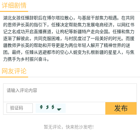
详细剧情
湖北女孩任臻辞职后在博尔塔拉散心，与基层干部焦力相遇。在共同
的恩师尹长英的指引下，任臻决定帮助焦力发展电商经济，以网红书
记之名成功开启直播赛道，让枸杞等新疆特产走向全国。任臻和焦力
逐渐了解彼此，共同克服困难，与村民度过了一段美好的时光。而援
疆教师尹长英的帮助和开导更是为两位年轻人解开了精神世界的谜
团。最终，任臻从逃避都市的空心人蜕变为扎根新疆的星星人，与焦
力携手为乡村振兴奋斗。
网友评论
暂无评论，快来抢沙发吧！