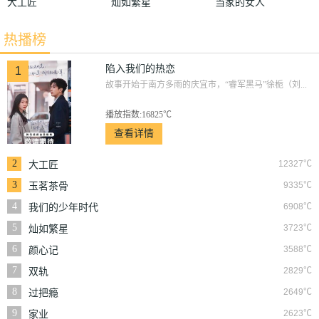
大工匠
灿如繁星
当家的女人
热播榜
陷入我们的热恋
1
故事开始于南方多雨的庆宜市，“睿军黑马”徐栀（刘...
播放指数:16825℃
查看详情
2
12327℃
大工匠
3
9335℃
玉茗茶骨
4
6908℃
我们的少年时代
5
3723℃
灿如繁星
6
3588℃
颜心记
7
2829℃
双轨
8
2649℃
过把瘾
9
2623℃
家业