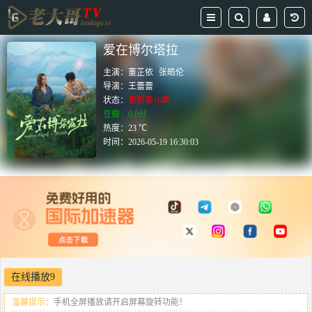
爱在博尔塔拉
主演：
董芷依
张皓伦
导演：
王蕾蕾
状态：
更新第16集
豆瓣：0.0分
热度：23 ℃
时间：
2026-05-19 16:30:03
在线播放9
温馨提示：
手机全屏播放请开启屏幕旋转功能！