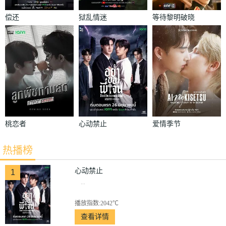
偿还
狱乱情迷
等待黎明破晓
时
桃恋者
心动禁止
爱情季节
热播榜
心动禁止
1
...
播放指数:2042℃
查看详情