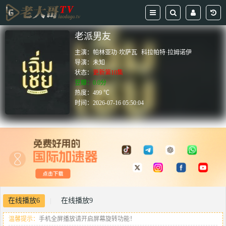
老派男友
主演：
帕林亚功·坎萨瓦
科拉帕特·拉姆诺伊
导演：
未知
状态：
更新第10集
豆瓣：0.0分
热度：499 ℃
时间：
2026-07-16 05:50:04
在线播放6
在线播放9
|
温馨提示：
手机全屏播放请开启屏幕旋转功能！