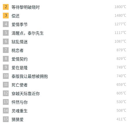
2
1800℃
等待黎明破晓时
3
1480℃
偿还
4
1277℃
爱情季节
5
1117℃
清醒点，泰尔先生
6
1087℃
狱乱情迷
7
879℃
桃恋者
8
829℃
爱情契约
9
749℃
爱在是隆
10
740℃
泰版我让最想被拥抱
的男人给威胁了
11
659℃
死亡使者
12
605℃
穿越天际靠近你
13
530℃
怦然与你
14
508℃
灵魂重生
15
411℃
猜猜爱