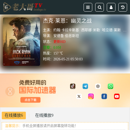
杰克·莱恩：幽灵之战
主演：
约翰·卡拉辛斯基
西耶娜·米勒
哈立德·莱斯
Diar
导演：
安德鲁·伯恩斯坦
状态：
更新HD
豆瓣：0.0分
热度：157 ℃
时间：
2026-05-21 05:50:03
在线播放6
在线播放9
|
温馨提示：
手机全屏播放请开启屏幕旋转功能！