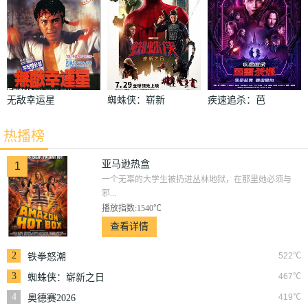
无敌幸运星
蜘蛛侠：崭新
疾速追杀：芭
之日
蕾杀姬
热播榜
亚马逊热盒
1
一个无辜的大学生被扔进丛林地狱，在那里她必须与
邪...
播放指数:1540℃
查看详情
2
522℃
铁拳怒潮
3
467℃
蜘蛛侠：崭新之日
4
419℃
奥德赛2026