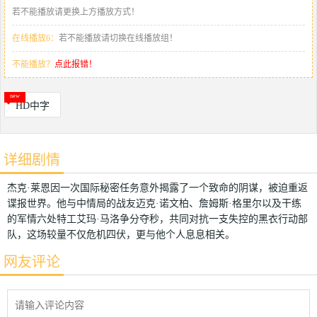
若不能播放请更换上方播放方式！
在线播放6：
若不能播放请切换在线播放组！
不能播放？
点此报错！
HD中字
详细剧情
杰克·莱恩因一次国际秘密任务意外揭露了一个致命的阴谋，被迫重返
谍报世界。他与中情局的战友迈克·诺文柏、詹姆斯·格里尔以及干练
的军情六处特工艾玛·马洛争分夺秒，共同对抗一支失控的黑衣行动部
队，这场较量不仅危机四伏，更与他个人息息相关。
网友评论