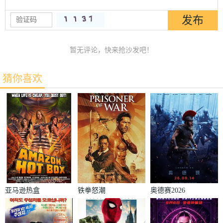
暂无评论，快来抢沙发吧！
猜你喜欢
亚马逊热盒
铁拳怒潮
奥德赛2026