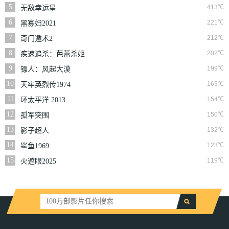
5
413℃
无敌幸运星
6
221℃
黑寡妇2021
7
212℃
奇门遁术2
8
202℃
疾速追杀：芭蕾杀姬
9
199℃
镖人：风起大漠
10
163℃
天牢英烈传1974
11
154℃
环太平洋 2013
12
150℃
孤军突围
13
132℃
影子超人
14
123℃
鲨鱼1969
15
119℃
火遮眼2025