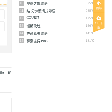
10
325℃
非份之罪粤语
顶部
11
285℃
结·分@谎情式粤语
COURT!
12
175℃
APP下
13
156℃
铿锵玫瑰
载
14
141℃
夺命真夫粤语
15
131℃
聊斋志异1988
法庭上的