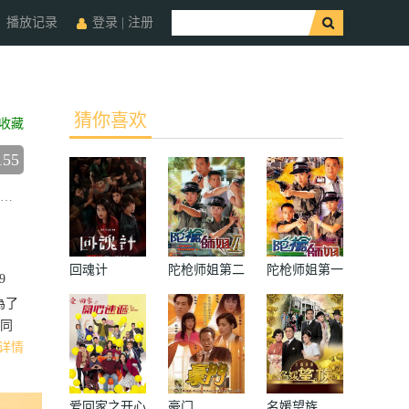
播放记录
登录
|
注册
猜你喜欢
收藏
155
欧镇灏
徐浩昌
苏家乐
伍咏诗
彭杏英
陈淑仪
练美娟
张锦程
回魂计
陀枪师姐第二
陀枪师姐第一
9
部国语
部国语
為了
同
详情
爱回家之开心
豪门
名媛望族