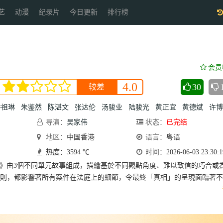
艺
动漫
纪录片
今日更新
排行榜
会员
4.0
30
较差
谷祖琳
朱鉴然
陈湛文
张达伦
汤骏业
陆骏光
黄正宜
黄德斌
许博文
导演：
吴家伟
状态：
已完结
地区：
中国香港
语言：
粤语
热度：3594 ℃
时间：
2026-06-03 23:30:1
T!》由3個不同單元故事組成，描繪基於不同觀點角度、難以致信的巧合或
則，都影響著所有案件在法庭上的細節，令最終「真相」的呈現面臨著不