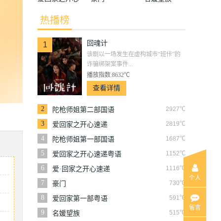
速递
热播榜
回魂计
1
该剧以一场发生在虚构城市“班佧”的
诈骗绑架案事件...
播放指数:8632℃
查看详情
2
2927℃
陀枪师姐第二部国语
3
2819℃
爱回家之开心速递
4
1687℃
陀枪师姐第一部国语
5
1152℃
爱回家之开心速递粤语
6
1116℃
爱·回家之开心速递
个人
7
730℃
豪门
8
591℃
爱回家第一部粤语
留言
9
515℃
名媛望族