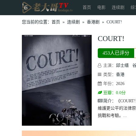
首页
电影
连续剧
综
您当前的位置：
首页
»
连续剧
»
香港剧
»
COURT!
COURT!
453人已评分
主演：
邱士缙
类型：
香港
年份：
2026
豆瓣：0.0分
简介：
《COUR
維護更公平的法律原
挑戰和考驗。...