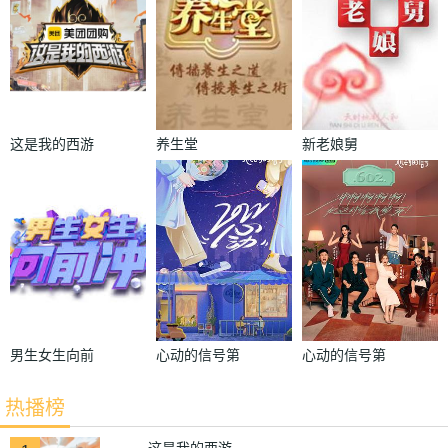
这是我的西游
养生堂
新老娘舅
男生女生向前
心动的信号第
心动的信号第
冲2016
五季
六季
热播榜