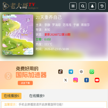
21天重养自己
主演：
李静
罗海琼
范湉湉
于娜
蒋丽莎
导演：
未知
状态：
更新20260722第10期
豆瓣：0.0分
热度：113 ℃
时间：
2026-07-23 05:50:09
在线播放6
在线播放9
|
温馨提示：
手机全屏播放请开启屏幕旋转功能！