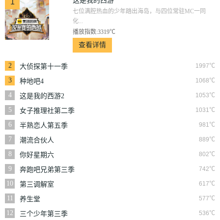
这是我的西游
1
七位满腔热血的少年踏出海岛，与四位常驻MC一同
化...
播放指数:3319℃
查看详情
2
1997℃
大侦探第十一季
3
1068℃
种地吧4
4
1053℃
这是我的西游2
5
1031℃
女子推理社第二季
6
981℃
半熟恋人第五季
7
889℃
潮流合伙人
8
802℃
你好星期六
9
742℃
奔跑吧兄弟第三季
10
617℃
第三调解室
11
577℃
养生堂
12
536℃
三个少年第三季