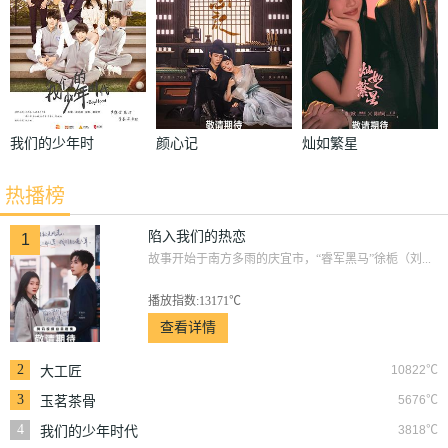
我们的少年时
颜心记
灿如繁星
代
热播榜
陷入我们的热恋
1
故事开始于南方多雨的庆宜市，“睿军黑马”徐栀（刘...
播放指数:13171℃
查看详情
2
10822℃
大工匠
3
5676℃
玉茗茶骨
4
3818℃
我们的少年时代