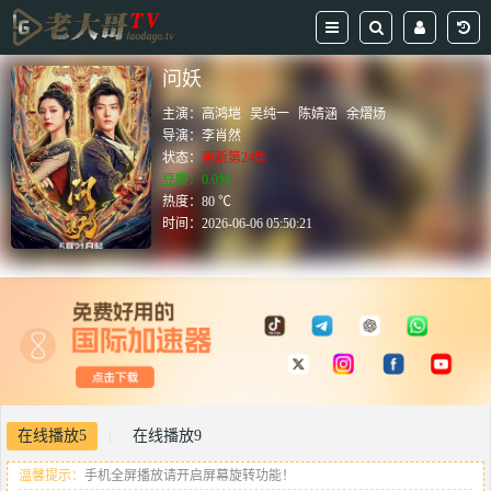
问妖
主演：
高鸿垲
吴纯一
陈婧涵
余熠炀
导演：
李肖然
状态：
更新第24集
豆瓣：0.0分
热度：80 ℃
时间：
2026-06-06 05:50:21
在线播放5
在线播放9
|
温馨提示：
手机全屏播放请开启屏幕旋转功能！