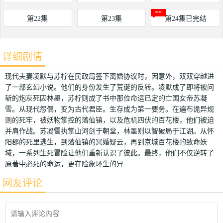
第22集
第23集
第24集已完结
详细剧情
现代夫妻凌默与苏柠在民政局签下离婚协议时，因意外，双双穿越进
了一部玄幻小说。他们的身份发生了荒诞的反转。凌默成了即将被问
斩的炮灰死囚林墨，苏柠则成了书中那位命运已定的亡国女帝苏凝
雪。从现代怨偶，变为古代君臣。生存成为第一要务。在遍布诡异规
则的死牢，被妖物掌控的落仙镇，以及危机四伏的百花楼，他们被迫
并肩作战。苏凝雪执掌山河剑于朝堂，林墨则以智破局于江湖。从怀
阳郡的死里逃生，到落仙镇的冥婚疑云，再到京城百花楼的致命妖
域，一系列生死冒险让他们重新认识了彼此。最终，他们不仅逆转了
原著中必死的命运，更在险象环生的异
网友评论