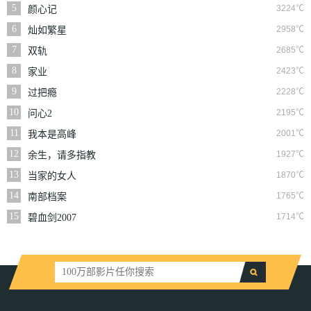
5
3224℃
颜心记
6
2958℃
灿如繁星
7
2685℃
双轨
8
2423℃
家业
9
2228℃
过把瘾
10
2195℃
问心2
11
2001℃
我本是高峰
12
1927℃
余生，请多指教
13
1870℃
当家的女人
14
1765℃
南部档案
15
1714℃
碧血剑2007