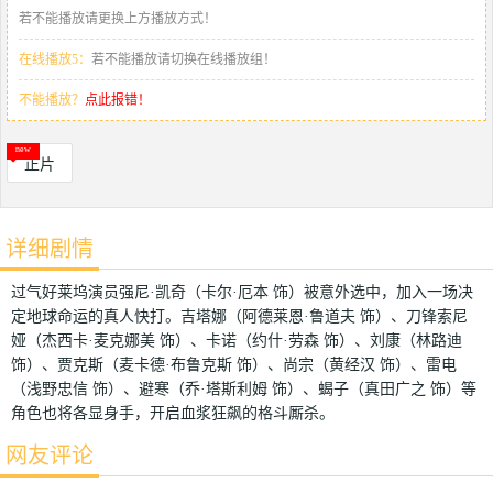
若不能播放请更换上方播放方式！
在线播放5：
若不能播放请切换在线播放组！
不能播放？
点此报错！
正片
详细剧情
过气好莱坞演员强尼·凯奇（卡尔·厄本 饰）被意外选中，加入一场决
定地球命运的真人快打。吉塔娜（阿德莱恩·鲁道夫 饰）、刀锋索尼
娅（杰西卡·麦克娜美 饰）、卡诺（约什·劳森 饰）、刘康（林路迪
饰）、贾克斯（麦卡德·布鲁克斯 饰）、尚宗（黄经汉 饰）、雷电
（浅野忠信 饰）、避寒（乔·塔斯利姆 饰）、蝎子（真田广之 饰）等
角色也将各显身手，开启血浆狂飙的格斗厮杀。
网友评论