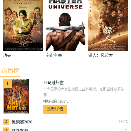
功夫
宇宙主宰
镖人：风起大
漠
热播榜
亚马逊热盒
1
一个无辜的大学生被扔进丛林地狱，在那里她必须与
邪...
播放指数:1953℃
查看详情
2
780℃
奥德赛2026
3
665℃
铁拳怒潮