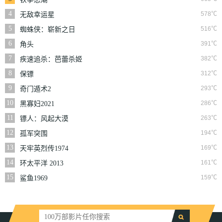
4
578℃
无敌幸运星
5
516℃
蜘蛛侠：崭新之日
6
391℃
角头
7
382℃
疾速追杀：芭蕾杀姬
8
312℃
保镖
9
293℃
奇门遁术2
10
286℃
黑寡妇2021
11
263℃
镖人：风起大漠
12
194℃
孤军突围
13
169℃
天牢英烈传1974
14
161℃
环太平洋 2013
15
159℃
鲨鱼1969