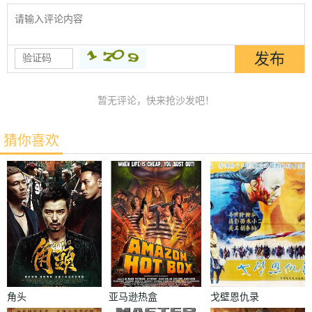
暂无评论，快来抢沙发吧！
猜你喜欢
角头
亚马逊热盒
戈壁恩仇录