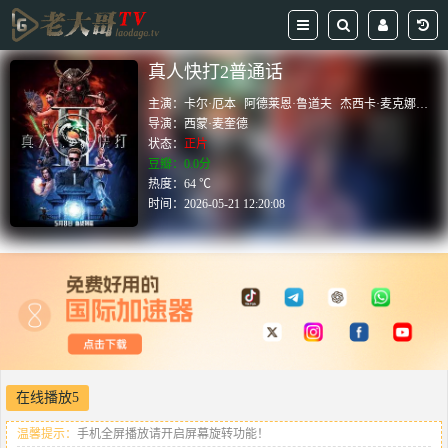
真人快打2普通话
主演：
卡尔·厄本
阿德莱恩·鲁道夫
杰西卡·麦克娜美
约
导演：
西蒙·麦奎德
状态：
正片
豆瓣：0.0分
热度：64 ℃
时间：
2026-05-21 12:20:08
在线播放5
温馨提示：
手机全屏播放请开启屏幕旋转功能！