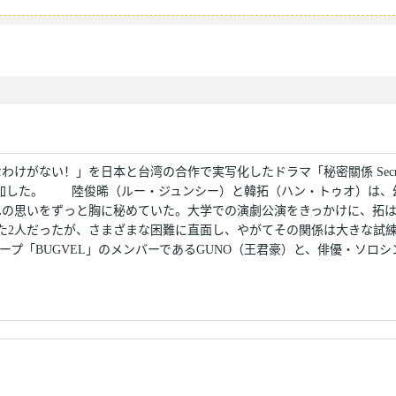
けがない！」を日本と台湾の合作で実写化したドラマ「秘密關係 Secre
を追加した。 陸俊晞（ルー・ジュンシー）と韓拓（ハン・トゥオ）は、
への思いをずっと胸に秘めていた。大学での演劇公演をきっかけに、拓
た2人だったが、さまざまな困難に直面し、やがてその関係は大きな試
プ「BUGVEL」のメンバーであるGUNO（王君豪）と、俳優・ソロシ