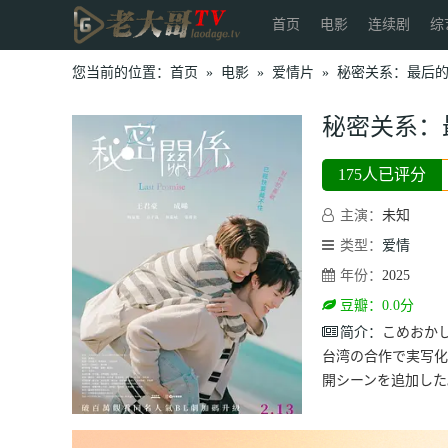
首页
电影
连续剧
综
您当前的位置：
首页
»
电影
»
爱情片
»
秘密关系：最后
秘密关系：
175人已评分
主演：
未知
类型：
爱情
年份：
2025
豆瓣：0.0分
简介：
こめおか
台湾の合作で実写化し
開シーンを追加した。 