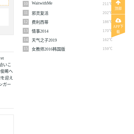
WaitwithMe
10
211℃
顶部
11
202℃
邪灵复活
12
186℃
费利西蒂
APP下
13
170℃
情事2014
载
14
162℃
天气之子2019
15
159℃
女教师2016韩国版
t
幼いこ
は俊晞へ
練を迎え
ンガー