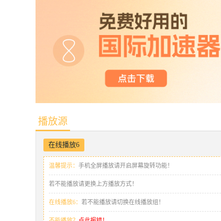
播放源
在线播放6
温馨提示：
手机全屏播放请开启屏幕旋转功能！
若不能播放请更换上方播放方式！
在线播放6：
若不能播放请切换在线播放组！
不能播放？
点此报错！