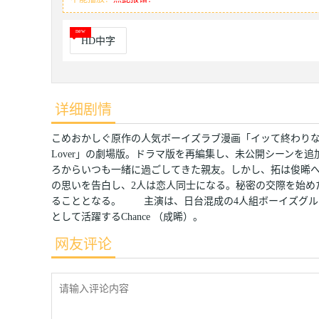
HD中字
详细剧情
こめおかしぐ原作の人気ボーイズラブ漫画「イッて終わりなわ
Lover」の劇場版。ドラマ版を再編集し、未公開シーン
ろからいつも一緒に過ごしてきた親友。しかし、拓は俊晞
の思いを告白し、2人は恋人同士になる。秘密の交際を始め
ることとなる。 主演は、日台混成の4人組ボーイズグルー
として活躍するChance （成晞）。
网友评论