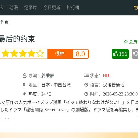
艺
动漫
纪录片
今日更新
排行榜
的约束
最后的约束
会员
8.0
196
很棒
导演：
姜秉辰
状态：
HD
地区：
日本 / 中国台湾
语言：
汉语普通话
热度：24 ℃
时间：
2026-05-22 23:30:0
しぐ原作の人気ボーイズラブ漫画「イッて終わりなわけがない！」を日
たドラマ「秘密關係 Secret Lover」の劇場版。ドラマ版を再編集し、
...