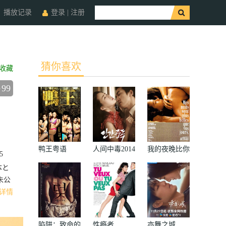
播放记录
登录
|
注册
猜你喜欢
收藏
99
鸭王粤语
人间中毒2014
我的夜晚比你
5
的白天更美
本と
未公
详情
陷阱：致命的
性瘾者
亦舞之城