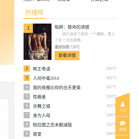
诱惑
热播榜
陷阱：致命的诱惑
1
该片讲述了政玟,一个编剧，爱上
了在一次出差路...
播放指数:726℃
查看详情
2
665℃
鸭王粤语
3
661℃
人间中毒2014
4
567℃
我的夜晚比你的白天更美
5
528℃
性瘾者
6
351℃
亦舞之城
个人
7
326℃
身为人母
8
312℃
柏拉图之恋未删减版
留言
9
280℃
密爱