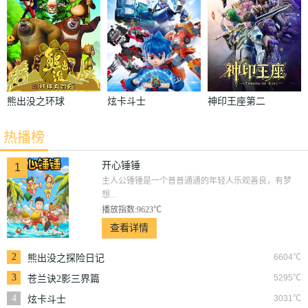
熊出没之环球
炫卡斗士
神印王座第二
大冒险
季
热播榜
开心锤锤
1
主人公锤锤是一个普普通通的年轻人乐观善良，有梦
想...
播放指数:9623℃
查看详情
2
6604℃
熊出没之探险日记
3
5295℃
苍兰诀2影三界篇
4
3031℃
炫卡斗士