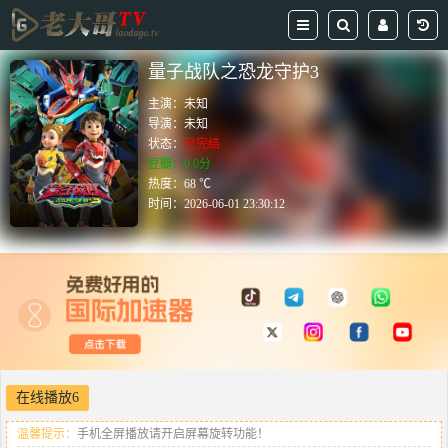
量子战队之恐龙守护3
主演：
未知
导演：
未知
状态：
已完结
豆瓣：0.0分
热度：68 ℃
时间：
2026-06-01 23:30:12
在线播放6
温馨提示：
手机全屏播放请开启屏幕旋转功能！