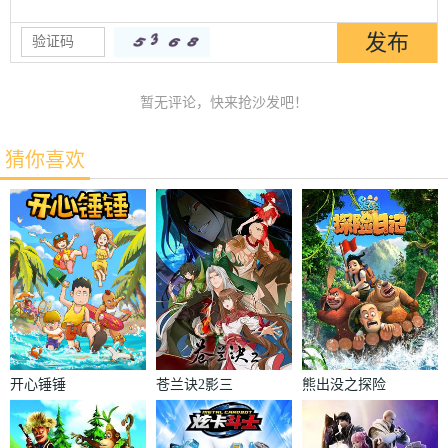
暂无评论，快来抢沙发吧！
猜你喜欢
开心锤锤
苍兰诀2影三
熊出没之探险
界篇
日记