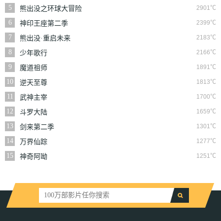
5
2901℃
熊出没之环球大冒险
6
2399℃
神印王座第二季
7
2183℃
熊出没·重启未来
8
2166℃
少年歌行
9
1891℃
魔道祖师
10
1813℃
逆天至尊
11
1700℃
武神主宰
12
1659℃
斗罗大陆
13
1301℃
剑来第二季
14
1277℃
万界仙踪
15
1251℃
神奇阿呦