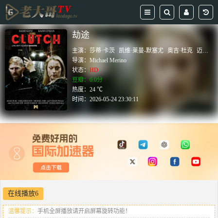
劫途
主演：
莎蒂·卡茨
凯维·莱曼-默塞尤
奥吉·杜克
迈克·弗格森
导演：
Michael Merino
状态：
HD
豆瓣：0.0分
热度：24 ℃
时间：
2026-05-24 23:30:11
在线播放6
温馨提示：
手机全屏播放请开启屏幕旋转功能！