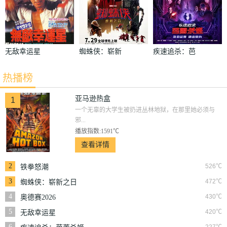
无敌幸运星
蜘蛛侠：崭新
疾速追杀：芭
之日
蕾杀姬
热播榜
亚马逊热盒
1
一个无辜的大学生被扔进丛林地狱，在那里她必须与
邪...
播放指数:1591℃
查看详情
2
526℃
铁拳怒潮
3
472℃
蜘蛛侠：崭新之日
4
430℃
奥德赛2026
5
420℃
无敌幸运星
6