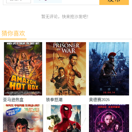
暂无评论，快来抢沙发吧！
猜你喜欢
亚马逊热盒
铁拳怒潮
奥德赛2026