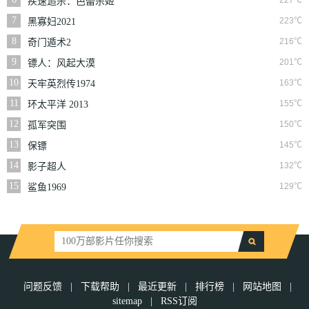
227℃
疾速追杀：芭蕾杀姬
7
223℃
黑寡妇2021
8
216℃
奇门遁术2
9
201℃
镖人：风起大漠
10
163℃
天牢英烈传1974
11
155℃
环太平洋 2013
12
150℃
孤军突围
13
145℃
保镖
14
132℃
影子超人
15
129℃
鲨鱼1969
问题反馈
|
下载帮助
|
最近更新
|
排行榜
|
网站地图
|
sitemap
|
RSS订阅