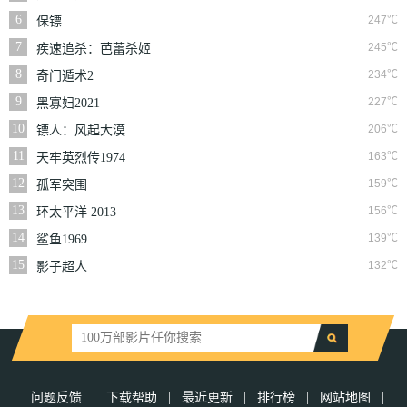
6
247℃
保镖
7
245℃
疾速追杀：芭蕾杀姬
8
234℃
奇门遁术2
9
227℃
黑寡妇2021
10
206℃
镖人：风起大漠
11
163℃
天牢英烈传1974
12
159℃
孤军突围
13
156℃
环太平洋 2013
14
139℃
鲨鱼1969
15
132℃
影子超人
问题反馈
|
下载帮助
|
最近更新
|
排行榜
|
网站地图
|