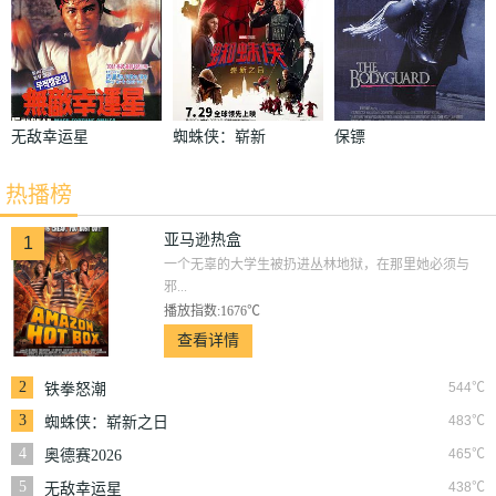
无敌幸运星
蜘蛛侠：崭新
保镖
之日
热播榜
亚马逊热盒
1
一个无辜的大学生被扔进丛林地狱，在那里她必须与
邪...
播放指数:1676℃
查看详情
2
544℃
铁拳怒潮
3
483℃
蜘蛛侠：崭新之日
4
465℃
奥德赛2026
5
438℃
无敌幸运星