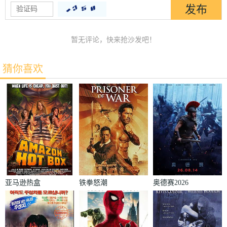
暂无评论，快来抢沙发吧！
猜你喜欢
亚马逊热盒
铁拳怒潮
奥德赛2026