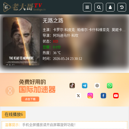
无路之路
主演：
卡罗尔·科皮克
帕维尔·卡什科维亚克
莫妮卡·诺沃格罗兹卡
导演：
阿玛迪乌什·科坎
状态：
HD
豆瓣：0.0分
热度：36 ℃
时间：
2026-05-24 23:30:12
在线播放6
温馨提示：
手机全屏播放请开启屏幕旋转功能！