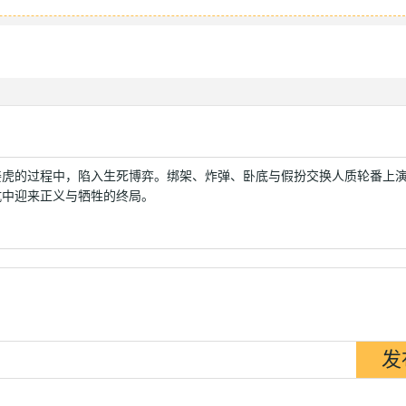
姜虎的过程中，陷入生死博弈。绑架、炸弹、卧底与假扮交换人质轮番上
抗中迎来正义与牺牲的终局。