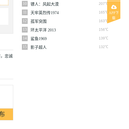
10
207℃
镖人：风起大漠
11
165℃
天牢英烈传1974
APP下
载
12
163℃
孤军突围
13
156℃
环太平洋 2013
14
139℃
鲨鱼1969
15
132℃
影子超人
演，忠诚