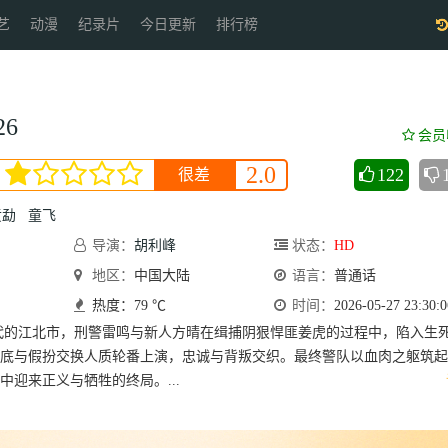
艺
动漫
纪录片
今日更新
排行榜
6
会员
2.0
122
很差
黄勐
童飞
导演：
胡利峰
状态：
HD
地区：
中国大陆
语言：
普通话
热度：79 ℃
时间：
2026-05-27 23:30:0
代的江北市，刑警雷鸣与新人方晴在缉捕阴狠悍匪姜虎的过程中，陷入生
底与假扮交换人质轮番上演，忠诚与背叛交织。最终警队以血肉之躯筑起
中迎来正义与牺牲的终局。...