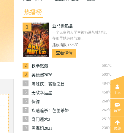
之日
热播榜
亚马逊热盒
1
一个无辜的大学生被扔进丛林地狱，
在那里她必须与邪...
播放指数:1725℃
查看详情
2
561℃
铁拳怒潮
3
503℃
奥德赛2026
4
484℃
蜘蛛侠：崭新之日
5
458℃
无敌幸运星
个人
6
268℃
保镖
7
262℃
疾速追杀：芭蕾杀姬
留言
8
251℃
奇门遁术2
9
238℃
黑寡妇2021
顶部