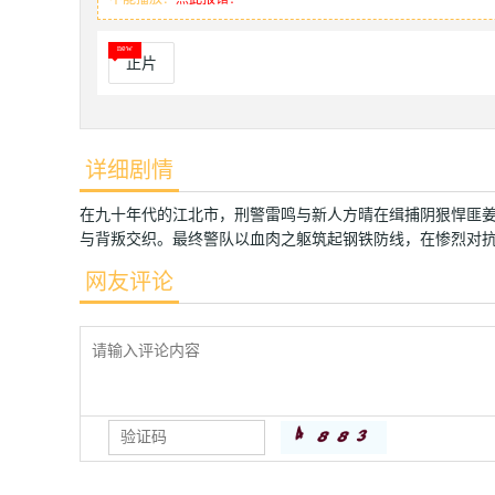
正片
详细剧情
在九十年代的江北市，刑警雷鸣与新人方晴在缉捕阴狠悍匪
与背叛交织。最终警队以血肉之躯筑起钢铁防线，在惨烈对
网友评论