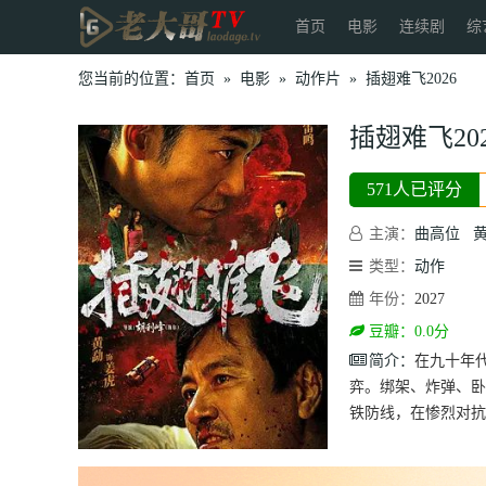
首页
电影
连续剧
综
您当前的位置：
首页
»
电影
»
动作片
»
插翅难飞2026
插翅难飞202
571人已评分
主演：
曲高位
类型：
动作
年份：
2027
豆瓣：0.0分
简介：
在九十年
弈。绑架、炸弹、卧
铁防线，在惨烈对抗