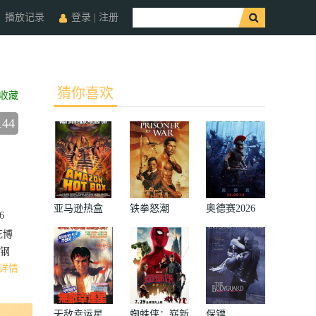
播放记录
登录
|
注册
猜你喜欢
收藏
144
亚马逊热盒
铁拳怒潮
奥德赛2026
6
死博
钢
详情
无敌幸运星
蜘蛛侠：崭新
保镖