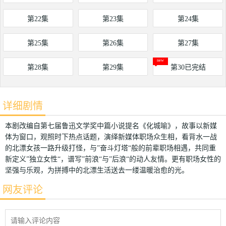
第22集
第23集
第24集
第25集
第26集
第27集
第28集
第29集
第30已完结
详细剧情
本剧改编自第七届鲁迅文学奖中篇小说提名《化城喻》，故事以新媒
体为窗口，观照时下热点话题，演绎新媒体职场众生相，看背水一战
的北漂女孩一路升级打怪，与”奋斗灯塔“般的前辈职场相遇，共同重
新定义”独立女性“，谱写”前浪“与”后浪“的动人友情。更有职场女性的
坚强与乐观，为拼搏中的北漂生活送去一缕温暖治愈的光。
网友评论