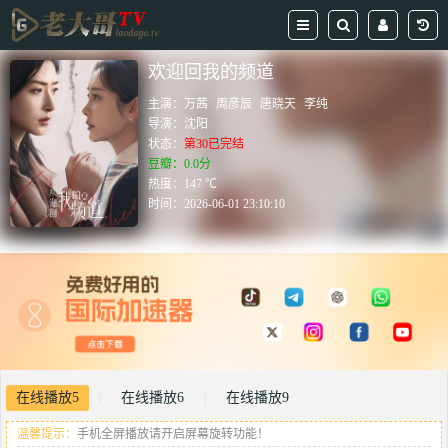
欢迎回我的频道
主演：
万茜
周彦辰
唐晓天
李纯
导演：
沈阳
状态：
第30已完结
豆瓣：0.0分
热度：147 ℃
时间：
2026-06-01 23:10:10
在线播放5
在线播放6
在线播放9
|
|
温馨提示：
手机全屏播放请开启屏幕旋转功能！