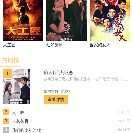
大工匠
灿如繁星
当家的女人
热播榜
陷入我们的热恋
1
故事开始于南方多雨的庆宜市，“睿军黑马”徐栀（刘...
播放指数:16632℃
查看详情
2
12183℃
大工匠
3
9088℃
玉茗茶骨
4
6671℃
我们的少年时代