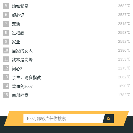
5
3682℃
灿如繁星
6
3537℃
颜心记
7
2815℃
双轨
8
2593℃
过把瘾
9
2592℃
家业
10
2380℃
当家的女人
11
2353℃
我本是高峰
12
2275℃
问心2
13
2062℃
余生，请多指教
14
1890℃
碧血剑2007
15
1782℃
南部档案