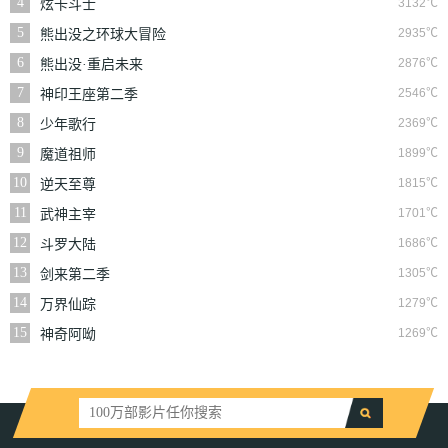
4
3132℃
炫卡斗士
5
2935℃
熊出没之环球大冒险
6
2876℃
熊出没·重启未来
7
2546℃
神印王座第二季
8
2369℃
少年歌行
9
1899℃
魔道祖师
10
1815℃
逆天至尊
11
1701℃
武神主宰
12
1686℃
斗罗大陆
13
1305℃
剑来第二季
14
1279℃
万界仙踪
15
1269℃
神奇阿呦