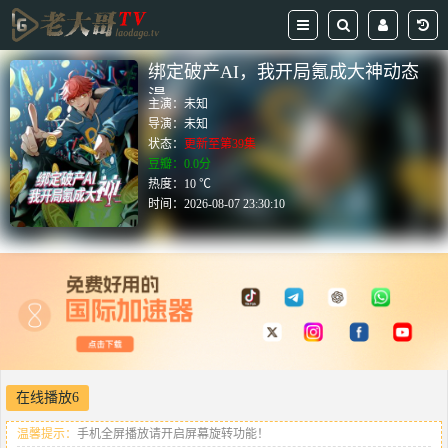
绑定破产AI，我开局氪成大神动态
漫
主演：
未知
导演：
未知
状态：
更新至第39集
豆瓣：0.0分
热度：10 ℃
时间：
2026-08-07 23:30:10
在线播放6
温馨提示：
手机全屏播放请开启屏幕旋转功能！