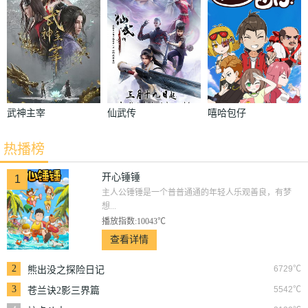
武神主宰
仙武传
嘻哈包仔
热播榜
开心锤锤
1
主人公锤锤是一个普普通通的年轻人乐观善良，有梦
想...
播放指数:10043℃
查看详情
2
6729℃
熊出没之探险日记
3
5542℃
苍兰诀2影三界篇