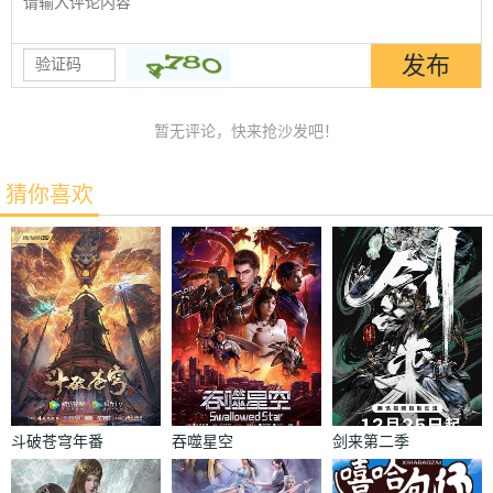
暂无评论，快来抢沙发吧！
猜你喜欢
斗破苍穹年番
吞噬星空
剑来第二季